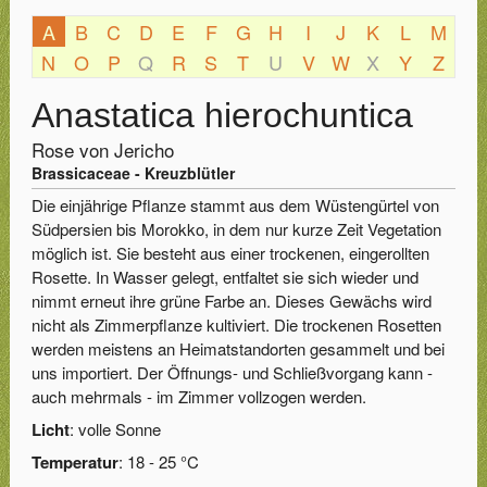
A
B
C
D
E
F
G
H
I
J
K
L
M
N
O
P
Q
R
S
T
U
V
W
X
Y
Z
Anastatica hierochuntica
Rose von Jericho
Brassicaceae - Kreuzblütler
Die einjährige Pflanze stammt aus dem Wüstengürtel von
Südpersien bis Morokko, in dem nur kurze Zeit Vegetation
möglich ist. Sie besteht aus einer trockenen, eingerollten
Rosette. In Wasser gelegt, entfaltet sie sich wieder und
nimmt erneut ihre grüne Farbe an. Dieses Gewächs wird
nicht als Zimmerpflanze kultiviert. Die trockenen Rosetten
werden meistens an Heimatstandorten gesammelt und bei
uns importiert. Der Öffnungs- und Schließvorgang kann -
auch mehrmals - im Zimmer vollzogen werden.
Licht
: volle Sonne
Temperatur
: 18 - 25 °C