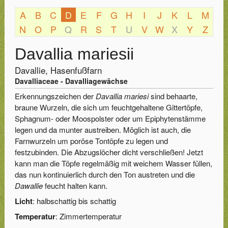
A
B
C
D
E
F
G
H
I
J
K
L
M
N
O
P
Q
R
S
T
U
V
W
X
Y
Z
Davallia mariesii
Davallie, Hasenfußfarn
Davalliaceae - Davalliagewächse
Erkennungszeichen der
Davallia mariesi
sind behaarte,
braune Wurzeln, die sich um feuchtgehaltene Gittertöpfe,
Sphagnum- oder Moospolster oder um Epiphytenstämme
legen und da munter austreiben. Möglich ist auch, die
Farnwurzeln um poröse Tontöpfe zu legen und
festzubinden. Die Abzugslöcher dicht verschließen! Jetzt
kann man die Töpfe regelmäßig mit weichem Wasser füllen,
das nun kontinuierlich durch den Ton austreten und die
Dawallie
feucht halten kann.
Licht
: halbschattig bis schattig
Temperatur
: Zimmertemperatur