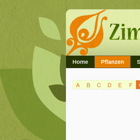
Home
Pflanzen
S
A
B
C
D
E
F