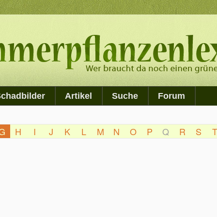
chadbilder
Artikel
Suche
Forum
G
H
I
J
K
L
M
N
O
P
Q
R
S