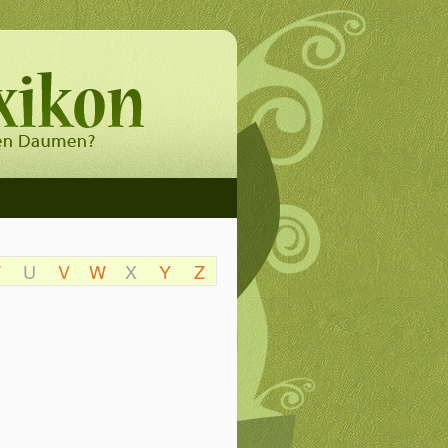
T
U
V
W
X
Y
Z