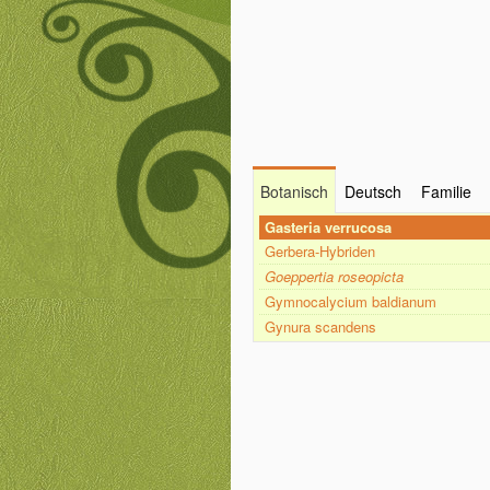
Botanisch
Deutsch
Familie
Gasteria verrucosa
Gerbera-Hybriden
Goeppertia roseopicta
Gymnocalycium baldianum
Gynura scandens