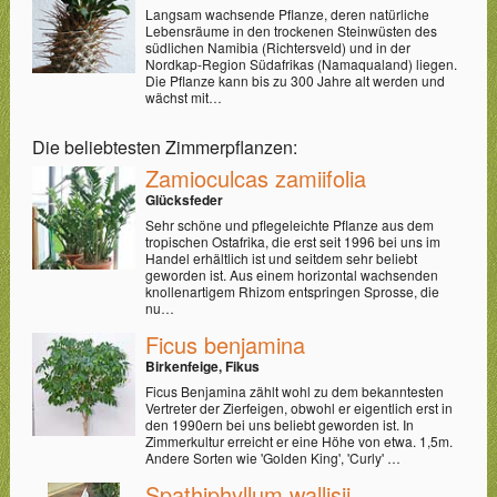
Langsam wachsende Pflanze, deren natürliche
Lebensräume in den trockenen Steinwüsten des
südlichen Namibia (Richtersveld) und in der
Nordkap-Region Südafrikas (Namaqualand) liegen.
Die Pflanze kann bis zu 300 Jahre alt werden und
wächst mit…
Die beliebtesten Zimmerpflanzen:
Zamioculcas zamiifolia
Glücksfeder
Sehr schöne und pflegeleichte Pflanze aus dem
tropischen Ostafrika, die erst seit 1996 bei uns im
Handel erhältlich ist und seitdem sehr beliebt
geworden ist. Aus einem horizontal wachsenden
knollenartigem Rhizom entspringen Sprosse, die
nu…
Ficus benjamina
Birkenfeige, Fikus
Ficus Benjamina zählt wohl zu dem bekanntesten
Vertreter der Zierfeigen, obwohl er eigentlich erst in
den 1990ern bei uns beliebt geworden ist. In
Zimmerkultur erreicht er eine Höhe von etwa. 1,5m.
Andere Sorten wie 'Golden King', 'Curly' …
Spathiphyllum wallisii