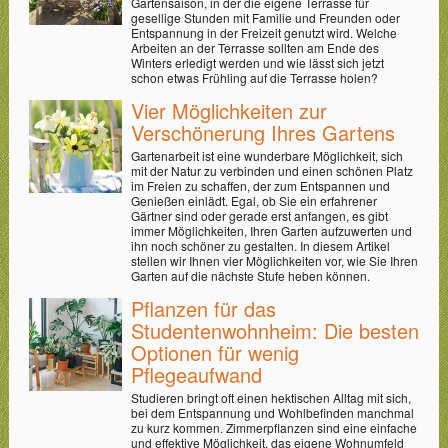
Gartensaison, in der die eigene Terrasse für
gesellige Stunden mit Familie und Freunden oder
Entspannung in der Freizeit genutzt wird. Welche
Arbeiten an der Terrasse sollten am Ende des
Winters erledigt werden und wie lässt sich jetzt
schon etwas Frühling auf die Terrasse holen?
Vier Möglichkeiten zur
Verschönerung Ihres Gartens
Gartenarbeit ist eine wunderbare Möglichkeit, sich
mit der Natur zu verbinden und einen schönen Platz
im Freien zu schaffen, der zum Entspannen und
Genießen einlädt. Egal, ob Sie ein erfahrener
Gärtner sind oder gerade erst anfangen, es gibt
immer Möglichkeiten, Ihren Garten aufzuwerten und
ihn noch schöner zu gestalten. In diesem Artikel
stellen wir Ihnen vier Möglichkeiten vor, wie Sie Ihren
Garten auf die nächste Stufe heben können.
Pflanzen für das
Studentenwohnheim: Die besten
Optionen für wenig
Pflegeaufwand
Studieren bringt oft einen hektischen Alltag mit sich,
bei dem Entspannung und Wohlbefinden manchmal
zu kurz kommen. Zimmerpflanzen sind eine einfache
und effektive Möglichkeit, das eigene Wohnumfeld