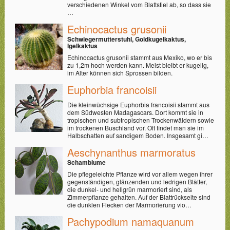
verschiedenen Winkel vom Blattstiel ab, so dass sie
…
Echinocactus grusonii
Schwiegermutterstuhl, Goldkugelkaktus,
Igelkaktus
Echinocactus grusonii stammt aus Mexiko, wo er bis
zu 1,2m hoch werden kann. Meist bleibt er kugelig,
im Alter können sich Sprossen bilden.
Euphorbia francoisii
Die kleinwüchsige Euphorbia francoisii stammt aus
dem Südwesten Madagascars. Dort kommt sie in
tropischen und subtropischen Trockenwäldern sowie
im trockenen Buschland vor. Oft findet man sie im
Halbschatten auf sandigem Boden. Insgesamt gi…
Aeschynanthus marmoratus
Schamblume
Die pflegeleichte Pflanze wird vor allem wegen ihrer
gegenständigen, glänzenden und ledrigen Blätter,
die dunkel- und hellgrün marmoriert sind, als
Zimmerpflanze gehalten. Auf der Blattrückseite sind
die dunklen Flecken der Marmorierung vio…
Pachypodium namaquanum