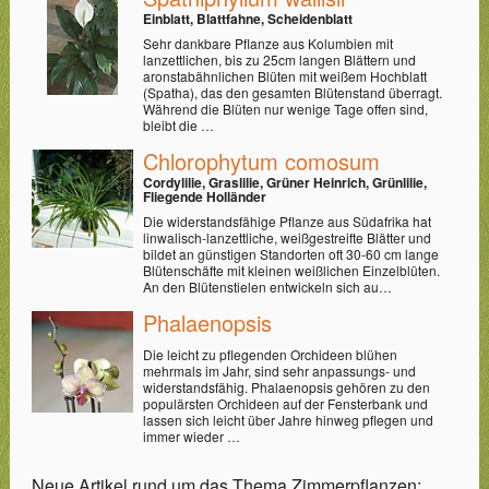
Einblatt, Blattfahne, Scheidenblatt
Sehr dankbare Pflanze aus Kolumbien mit
lanzettlichen, bis zu 25cm langen Blättern und
aronstabähnlichen Blüten mit weißem Hochblatt
(Spatha), das den gesamten Blütenstand überragt.
Während die Blüten nur wenige Tage offen sind,
bleibt die …
Chlorophytum comosum
Cordylilie, Graslilie, Grüner Heinrich, Grünlilie,
Fliegende Holländer
Die widerstandsfähige Pflanze aus Südafrika hat
linwalisch-lanzettliche, weißgestreifte Blätter und
bildet an günstigen Standorten oft 30-60 cm lange
Blütenschäfte mit kleinen weißlichen Einzelblüten.
An den Blütenstielen entwickeln sich au…
Phalaenopsis
Die leicht zu pflegenden Orchideen blühen
mehrmals im Jahr, sind sehr anpassungs- und
widerstandsfähig. Phalaenopsis gehören zu den
populärsten Orchideen auf der Fensterbank und
lassen sich leicht über Jahre hinweg pflegen und
immer wieder …
Neue Artikel rund um das Thema Zimmerpflanzen: