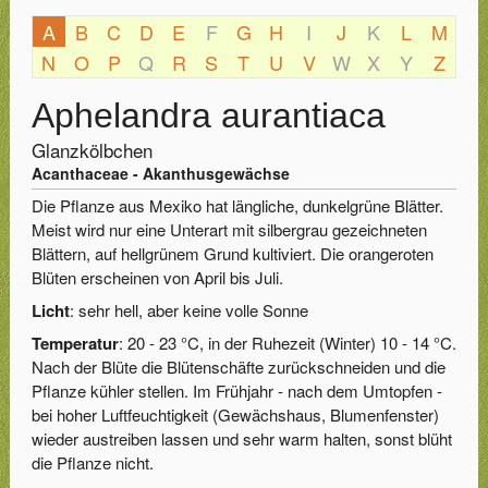
A
B
C
D
E
F
G
H
I
J
K
L
M
N
O
P
Q
R
S
T
U
V
W
X
Y
Z
Aphelandra aurantiaca
Glanzkölbchen
Acanthaceae - Akanthusgewächse
Die Pflanze aus Mexiko hat längliche, dunkelgrüne Blätter.
Meist wird nur eine Unterart mit silbergrau gezeichneten
Blättern, auf hellgrünem Grund kultiviert. Die orangeroten
Blüten erscheinen von April bis Juli.
Licht
: sehr hell, aber keine volle Sonne
Temperatur
: 20 - 23 °C, in der Ruhezeit (Winter) 10 - 14 °C.
Nach der Blüte die Blütenschäfte zurückschneiden und die
Pflanze kühler stellen. Im Frühjahr - nach dem Umtopfen -
bei hoher Luftfeuchtigkeit (Gewächshaus, Blumenfenster)
wieder austreiben lassen und sehr warm halten, sonst blüht
die Pflanze nicht.