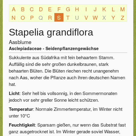
A
B
C
D
E
F
G
H
I
J
K
L
M
N
O
P
Q
R
S
T
U
V
W
X
Y
Z
Stapelia grandiflora
Aasblume
Asclepiadaceae - Seidenpflanzengewächse
Sukkulente aus Südafrika mit fein behaartem Stamm.
Auffällig sind die sehr großen dunkelbraunen, stark
behaarten Blüten. Die Blüten riechen recht unangenehm
nach Aas, woher die Pflanze auch ihren deutschen Namen
hat.
Licht
: Sehr hell bis vollsonnig, in den Sommermonaten
jedoch vor sehr greller Sonne leicht schützen.
Temperatur
: Normale Zimmertemperatur, im Winter nicht
unter 10°C
Feuchtigkeit
: Sparsam gießen, nur wenn das Substrat fast
ganz ausgetrocknet ist. Im Winter gerade soviel Wasser,