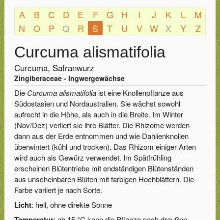
A
B
C
D
E
F
G
H
I
J
K
L
M
N
O
P
Q
R
S
T
U
V
W
X
Y
Z
Curcuma alismatifolia
Curcuma, Safranwurz
Zingiberaceae - Ingwergewächse
Die
Curcuma alismatifolia
ist eine Knollenpflanze aus
Südostasien und Nordaustralien. Sie wächst sowohl
aufrecht in die Höhe, als auch in die Breite. Im Winter
(Nov/Dez) verliert sie ihre Blätter. Die Rhizome werden
dann aus der Erde entnommen und wie Dahlienknollen
überwintert (kühl und trocken). Das Rhizom einiger Arten
wird auch als Gewürz verwendet. Im Spätfrühling
erscheinen Blütentriebe mit endständigen Blütenständen
aus unscheinbaren Blüten mit farbigen Hochblättern. Die
Farbe variiert je nach Sorte.
Licht
: hell, ohne direkte Sonne
Temperatur
: ab 15 °C kann die Pflanze nach draußen