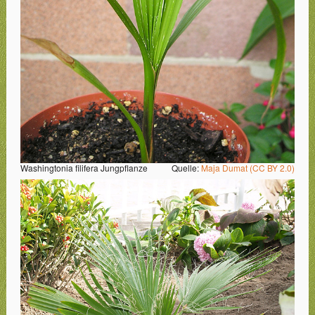
Washingtonia filifera Jungpflanze
Quelle:
Maja Dumat (CC BY 2.0)