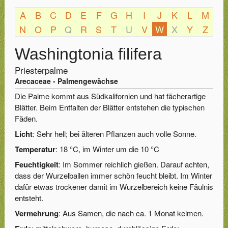
A
B
C
D
E
F
G
H
I
J
K
L
M
N
O
P
Q
R
S
T
U
V
W
X
Y
Z
Washingtonia filifera
Priesterpalme
Arecaceae - Palmengewächse
Die Palme kommt aus Südkalifornien und hat fächerartige
Blätter. Beim Entfalten der Blätter entstehen die typischen
Fäden.
Licht
: Sehr hell; bei älteren Pflanzen auch volle Sonne.
Temperatur
: 18 °C, im Winter um die 10 °C
Feuchtigkeit
: Im Sommer reichlich gießen. Darauf achten,
dass der Wurzelballen immer schön feucht bleibt. Im Winter
dafür etwas trockener damit im Wurzelbereich keine Fäulnis
entsteht.
Vermehrung
: Aus Samen, die nach ca. 1 Monat keimen.