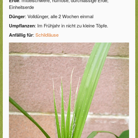
Erde
: mittelschwere, humose, durchlässige Erde;
Einheitserde
Dünger
: Volldünger, alle 2 Wochen einmal
Umpflanzen
: Im Frühjahr in nicht zu kleine Töpfe.
Anfällig für
:
Schildläuse