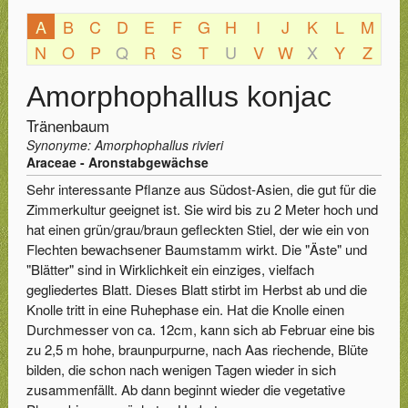
A
B
C
D
E
F
G
H
I
J
K
L
M
N
O
P
Q
R
S
T
U
V
W
X
Y
Z
Amorphophallus konjac
Tränenbaum
Synonyme: Amorphophallus rivieri
Araceae - Aronstabgewächse
Sehr interessante Pflanze aus Südost-Asien, die gut für die
Zimmerkultur geeignet ist. Sie wird bis zu 2 Meter hoch und
hat einen grün/grau/braun gefleckten Stiel, der wie ein von
Flechten bewachsener Baumstamm wirkt. Die "Äste" und
"Blätter" sind in Wirklichkeit ein einziges, vielfach
gegliedertes Blatt. Dieses Blatt stirbt im Herbst ab und die
Knolle tritt in eine Ruhephase ein. Hat die Knolle einen
Durchmesser von ca. 12cm, kann sich ab Februar eine bis
zu 2,5 m hohe, braunpurpurne, nach Aas riechende, Blüte
bilden, die schon nach wenigen Tagen wieder in sich
zusammenfällt. Ab dann beginnt wieder die vegetative