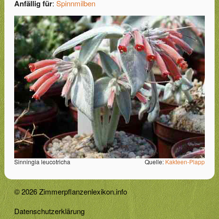
Anfällig für
:
Spinnmilben
Sinningia leucotricha
Quelle:
Kakteen-Plapp
© 2026 Zimmerpflanzenlexikon.info
Datenschutzerklärung