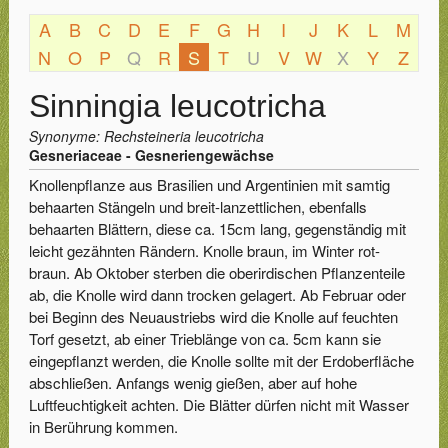
A
B
C
D
E
F
G
H
I
J
K
L
M
N
O
P
Q
R
S
T
U
V
W
X
Y
Z
Sinningia leucotricha
Synonyme: Rechsteineria leucotricha
Gesneriaceae - Gesneriengewächse
Knollenpflanze aus Brasilien und Argentinien mit samtig
behaarten Stängeln und breit-lanzettlichen, ebenfalls
behaarten Blättern, diese ca. 15cm lang, gegenständig mit
leicht gezähnten Rändern. Knolle braun, im Winter rot-
braun. Ab Oktober sterben die oberirdischen Pflanzenteile
ab, die Knolle wird dann trocken gelagert. Ab Februar oder
bei Beginn des Neuaustriebs wird die Knolle auf feuchten
Torf gesetzt, ab einer Trieblänge von ca. 5cm kann sie
eingepflanzt werden, die Knolle sollte mit der Erdoberfläche
abschließen. Anfangs wenig gießen, aber auf hohe
Luftfeuchtigkeit achten. Die Blätter dürfen nicht mit Wasser
in Berührung kommen.