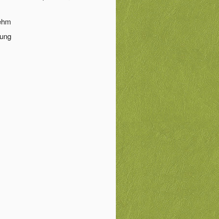
Lehm
rung