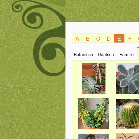
A
B
C
D
E
F
Botanisch
Deutsch
Familie