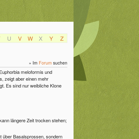
T
U
V
W
X
Y
Z
» Im
Forum
suchen
 Euphorbia meloformis und
, zeigt aber einen mehr
t. Es sind nur weibliche Klone
kann längere Zeit trocken stehen;
ht über Basalsprossen, sondern