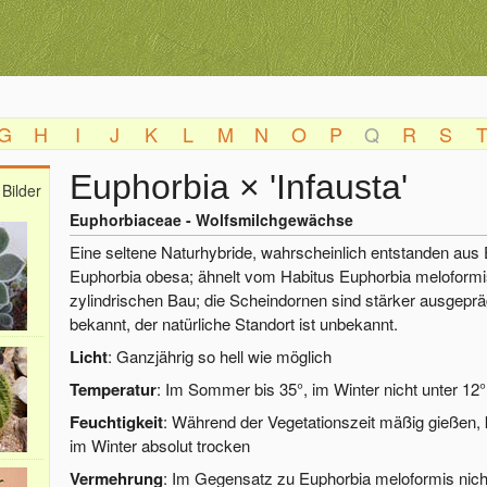
G
H
I
J
K
L
M
N
O
P
Q
R
S
Euphorbia × 'Infausta'
Bilder
Euphorbiaceae - Wolfsmilchgewächse
Eine seltene Naturhybride, wahrscheinlich entstanden aus
Euphorbia obesa; ähnelt vom Habitus Euphorbia meloformis
zylindrischen Bau; die Scheindornen sind stärker ausgepräg
bekannt, der natürliche Standort ist unbekannt.
Licht
: Ganzjährig so hell wie möglich
Temperatur
: Im Sommer bis 35°, im Winter nicht unter 12°
Feuchtigkeit
: Während der Vegetationszeit mäßig gießen, 
im Winter absolut trocken
Vermehrung
: Im Gegensatz zu Euphorbia meloformis nic