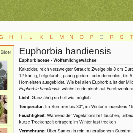
G
H
I
J
K
L
M
N
O
P
Q
R
S
Euphorbia handiensis
Bilder
Euphorbiaceae - Wolfsmilchgewächse
Kaktoider, reich verzweigter Strauch; Zweige bis 8 cm Dur
12-kantig, tiefgefurcht; paarig gedornt oder dornenlos, bis
Hornleisten ausgebildet. Wie bei allen Euphorbia ist der Milch
Euphorbia handiensis
wächst endemisch auf Fuerteventura
Licht
: Ganzjährig so hell wie möglich
Temperatur
: Im Sommer bis 30°, im Winter mindestens 1
Feuchtigkeit
: Während der Vegetationszeit tauchen, unbe
kurze Trockenzeit ertragen; im Winter fast trocken
Vermehrung
: Über Samen in rein mineralischem Substrat