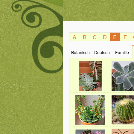
A
B
C
D
E
F
Botanisch
Deutsch
Familie