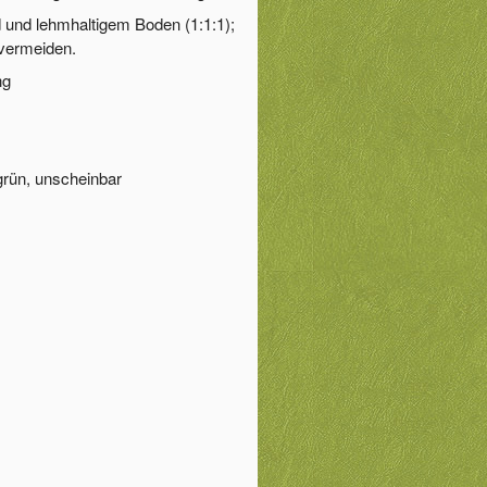
und lehmhaltigem Boden (1:1:1);
 vermeiden.
ng
vgrün, unscheinbar