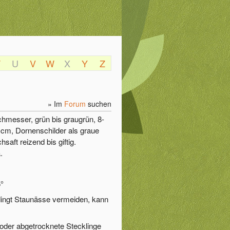
T
U
V
W
X
Y
Z
» Im
Forum
suchen
chmesser, grün bis graugrün, 8-
 5 cm, Dornenschilder als graue
saft reizend bis giftig.
.
5°
dingt Staunässe vermeiden, kann
 oder abgetrocknete Stecklinge