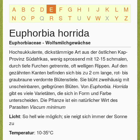
A
B
C
D
E
F
G
H
I
J
K
L
M
N
O
P
Q
R
S
T
U
V
W
X
Y
Z
Euphorbia horrida
Euphorbiaceae - Wolfsmilchgewächse
Hochsukkulente, dickstämmige Art aus der östlichen Kap-
Provinz Südafrikas, wenig sprossend mit 12-15 schmalen,
durch tiefe Furchen getrennte, oft welligen Rippen. Auf den
gezähnten Kanten befinden sich bis zu 2 cm lange, rot- bis
graubraune verdornte Blütenstiele. Sie blüht zweihäusig mit
unscheinbaren, gelbgrünen Blüten. Von
Euphorbia. Horrida
gibt es viele Varietäten, die sich in Form und Farbe
unterscheiden. Die Pflanze ist ein natürlicher Wirt des
Parasiten
Viscum minimum
Licht
: So hell wie möglich; sie neigt sich immer der Sonne
zu
Temperatur
: 10-35°C