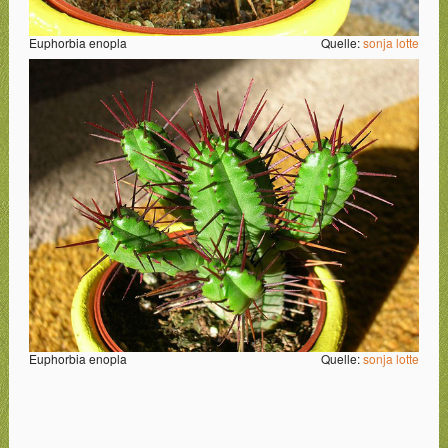
Euphorbia enopla
Quelle:
sonja lotte
Euphorbia enopla
Quelle:
sonja lotte