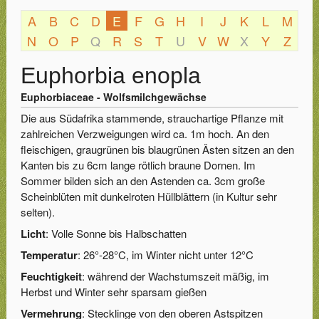
A
B
C
D
E
F
G
H
I
J
K
L
M
N
O
P
Q
R
S
T
U
V
W
X
Y
Z
Euphorbia enopla
Euphorbiaceae - Wolfsmilchgewächse
Die aus Südafrika stammende, strauchartige Pflanze mit
zahlreichen Verzweigungen wird ca. 1m hoch. An den
fleischigen, graugrünen bis blaugrünen Ästen sitzen an den
Kanten bis zu 6cm lange rötlich braune Dornen. Im
Sommer bilden sich an den Astenden ca. 3cm große
Scheinblüten mit dunkelroten Hüllblättern (in Kultur sehr
selten).
Licht
: Volle Sonne bis Halbschatten
Temperatur
: 26°-28°C, im Winter nicht unter 12°C
Feuchtigkeit
: während der Wachstumszeit mäßig, im
Herbst und Winter sehr sparsam gießen
Vermehrung
: Stecklinge von den oberen Astspitzen