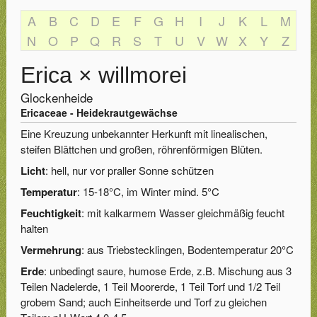
A
B
C
D
E
F
G
H
I
J
K
L
M
N
O
P
Q
R
S
T
U
V
W
X
Y
Z
Erica × willmorei
Glockenheide
Ericaceae - Heidekrautgewächse
Eine Kreuzung unbekannter Herkunft mit linealischen,
steifen Blättchen und großen, röhrenförmigen Blüten.
Licht
: hell, nur vor praller Sonne schützen
Temperatur
: 15-18°C, im Winter mind. 5°C
Feuchtigkeit
: mit kalkarmem Wasser gleichmäßig feucht
halten
Vermehrung
: aus Triebstecklingen, Bodentemperatur 20°C
Erde
: unbedingt saure, humose Erde, z.B. Mischung aus 3
Teilen Nadelerde, 1 Teil Moorerde, 1 Teil Torf und 1/2 Teil
grobem Sand; auch Einheitserde und Torf zu gleichen