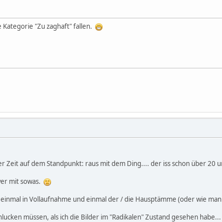
 Kategorie "Zu zaghaft" fallen.
ger Zeit auf dem Standpunkt: raus mit dem Ding.... der iss schon über 20
wer mit sowas.
r; einmal in Vollaufnahme und einmal der / die Hausptämme (oder wie man
schlucken müssen, als ich die Bilder im "Radikalen" Zustand gesehen habe..