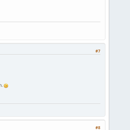
#7
ch.
#8