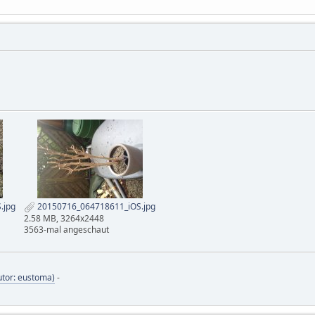
.jpg
20150716_064718611_iOS.jpg
2.58 MB, 3264x2448
3563-mal angeschaut
tor: eustoma)
-