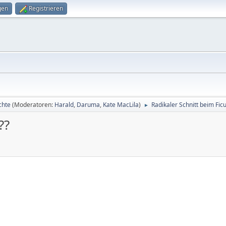
gen
Registrieren
chte
(Moderatoren:
Harald
,
Daruma
,
Kate MacLila
)
Radikaler Schnitt beim Ficu
►
??