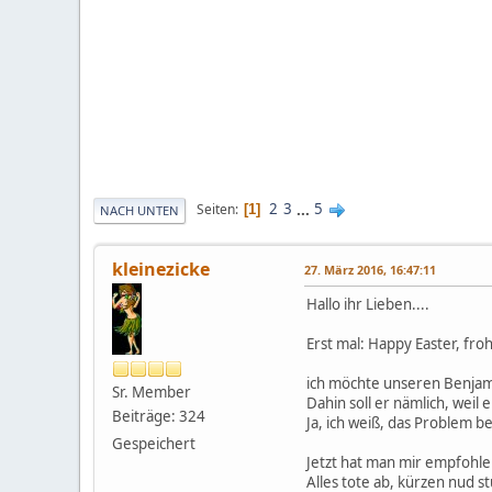
2
3
...
5
Seiten
1
NACH UNTEN
kleinezicke
27. März 2016, 16:47:11
Hallo ihr Lieben....
Erst mal: Happy Easter, fro
ich möchte unseren Benjami
Sr. Member
Dahin soll er nämlich, weil
Beiträge: 324
Ja, ich weiß, das Problem b
Gespeichert
Jetzt hat man mir empfohle
Alles tote ab, kürzen nud s