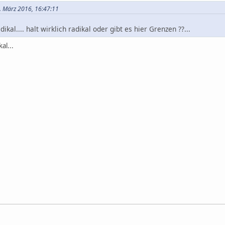
27. März 2016, 16:47:11
ikal.... halt wirklich radikal oder gibt es hier Grenzen ??...
al...