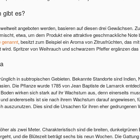
 gibt es?
e weltweit angeboten werden, basieren auf diesen drei Gewächsen. Z
emischt, etwa, um dem Produkt eine attraktive geschmackliche Note
 genannt
, besitzt zum Beispiel ein Aroma von Zitrusfrüchten, das 
t wird. Spritzer von Weihrauch und schwarzem Pfeffer ergänzen da
ca
rünglich in subtropischen Gebieten. Bekannte Standorte sind Indien, 
asien. Die Pflanze wurde 1785 von Jean Baptiste de Lamarck entdeck
 Boden wirken sich stark auf ihr Wachstum aus, denn einerseits muss
und andererseits ist sie nach ihrem Wachstum darauf angewiesen, für
 auszunutzen. Dies sind die Ursachen für ihren eher gedrungenen Wu
her als zwei Meter. Charakteristisch sind die breiten, dunkelgrünen Bl
ergeht, und die Blütezeit beträgt sechs bis neun Wochen. Die Gattung