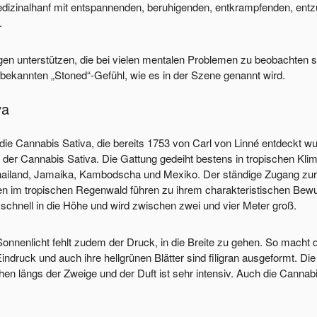
edizinalhanf mit entspannenden, beruhigenden, entkrampfenden, e
.
ungen unterstützen, die bei vielen mentalen Problemen zu beobachten
 bekannten „Stoned“-Gefühl, wie es in der Szene genannt wird.
va
t die Cannabis Sativa, die bereits 1753 von Carl von Linné entdeckt
t der Cannabis Sativa. Die Gattung gedeiht bestens in tropischen Kli
hailand, Jamaika, Kambodscha und Mexiko. Der ständige Zugang zur 
en im tropischen Regenwald führen zu ihrem charakteristischen Be
 schnell in die Höhe und wird zwischen zwei und vier Meter groß.
onnenlicht fehlt zudem der Druck, in die Breite zu gehen. So macht
indruck und auch ihre hellgrünen Blätter sind filigran ausgeformt. Die
hen längs der Zweige und der Duft ist sehr intensiv. Auch die Cannab