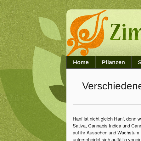
Home
Pflanzen
S
Verschiedene
Hanf ist nicht gleich Hanf, denn
Sativa, Cannabis Indica und Cann
auf ihr Aussehen und Wachstum i
unterscheidet sich auffällig vone