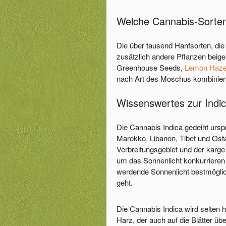
Welche Cannabis-Sorten
Die über tausend Hanfsorten, di
zusätzlich andere Pflanzen beig
Greenhouse Seeds,
Lemon Haze
nach Art des Moschus kombinier
Wissenswertes zur Indi
Die Cannabis Indica gedeiht ursp
Marokko, Libanon, Tibet und Ost
Verbreitungsgebiet und der karge
um das Sonnenlicht konkurrieren 
werdende Sonnenlicht bestmöglich
geht.
Die Cannabis Indica wird selten hö
Harz, der auch auf die Blätter üb