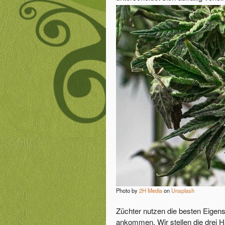
Photo by
2H Media
on
Unsplash
Züchter nutzen die besten Eigens
ankommen. Wir stellen die drei Ha