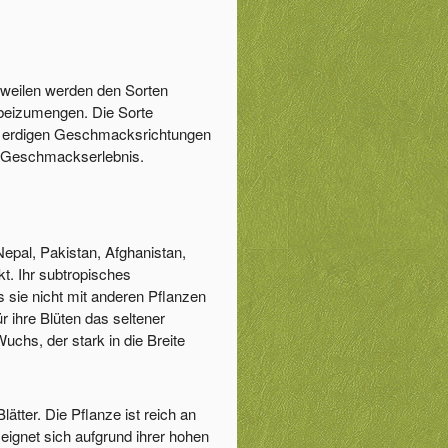
uweilen werden den Sorten
 beizumengen. Die Sorte
mit erdigen Geschmacksrichtungen
s Geschmackserlebnis.
Nepal, Pakistan, Afghanistan,
t. Ihr subtropisches
 sie nicht mit anderen Pflanzen
 ihre Blüten das seltener
chs, der stark in die Breite
ätter. Die Pflanze ist reich an
 eignet sich aufgrund ihrer hohen