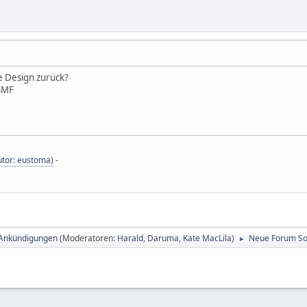
e Design zurück?
 SMF
tor: eustoma)
-
 Ankündigungen
(Moderatoren:
Harald
,
Daruma
,
Kate MacLila
)
Neue Forum So
►