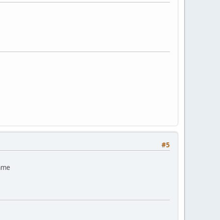
#5
omme