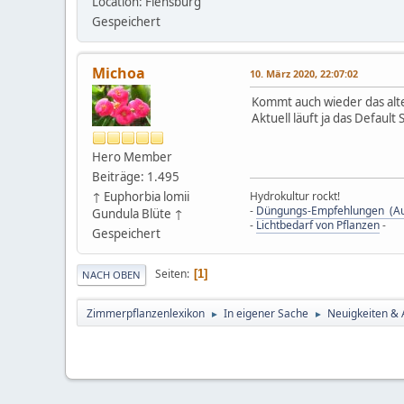
Location: Flensburg
Gespeichert
Michoa
10. März 2020, 22:07:02
Kommt auch wieder das alt
Aktuell läuft ja das Default
Hero Member
Beiträge: 1.495
↑ Euphorbia lomii
Hydrokultur rockt!
-
Düngungs-Empfehlungen (Au
Gundula Blüte ↑
-
Lichtbedarf von Pflanzen
-
Gespeichert
Seiten
1
NACH OBEN
Zimmerpflanzenlexikon
In eigener Sache
Neuigkeiten &
►
►