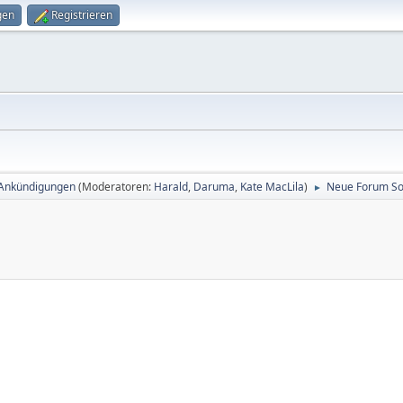
gen
Registrieren
 Ankündigungen
(Moderatoren:
Harald
,
Daruma
,
Kate MacLila
)
Neue Forum So
►