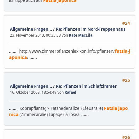
ich tippe auch auf
#24
Allgemeine Fragen...
/
Re:Pflanzen im Nord-Treppenhaus
23. November 2013, 00:35:38 von
Kate MacLila
fatsia
j
......
http://www.zimmerpflanzenlexikon.info/pflanzen/
-
aponica
/
......
#25
Allgemeine Fragen...
/
Re: Pflanzen im Schlafzimmer
16. Oktober 2008, 18:54:49 von
Rafael
Fatsia
japo
......
, Kobrapflanze) × Fatshedera lizei (Efeuaralie)
nica
(Zimmeraralie) Lapageria rosea
......
#26