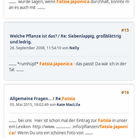
Fatsia
japonica
......
würde sagen, wenn
durchhält, könnte m
an es auch mit
......
#15
Welche Pflanze ist das?
/
Re: Siebenlappig, großblättrig
und ledrig.
26. September 2008, 11:54:10 von
Nelly
Fatsia
japonica
......
*rumhüpf*
- das passt! Da wär ich in der
Tat
......
#16
Fatsia
Allgemeine Fragen...
/
Re:
05. Mai 2015, 18:02:49 von
Kate MacLila
Fatsia
......
bei uns Hier ist schon mal der Eintrag zur
in unser
fatsia
japoni
em Lexikon http://www.
......
......
.info/pflanzen/
-
ca
/ Wenn Du uns ein schönes Foto von
......