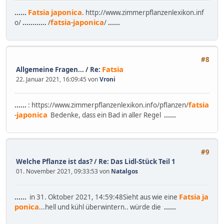
Fatsia
japonica
......
. http://www.zimmerpflanzenlexikon.inf
fatsia
japonica
o/
......
......
/
-
/
......
#8
Fatsia
Allgemeine Fragen...
/
Re:
22. Januar 2021, 16:09:45 von
Vroni
fatsia
......
: https://www.zimmerpflanzenlexikon.info/pflanzen/
japonica
-
Bedenke, dass ein Bad in aller Regel
......
#9
Welche Pflanze ist das?
/
Re: Das Lidl-Stück Teil 1
01. November 2021, 09:33:53 von
Natalgos
Fatsia
ja
......
in 31. Oktober 2021, 14:59:48Sieht aus wie eine
ponica
...hell und kühl überwintern.. würde die
......