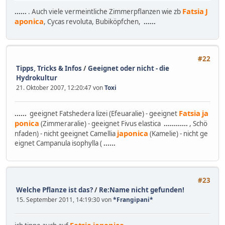
Fatsia
J
......
. Auch viele vermeintliche Zimmerpflanzen wie zb
aponica
, Cycas revoluta, Bubiköpfchen,
......
#22
Tipps, Tricks & Infos
/
Geeignet oder nicht - die
Hydrokultur
21. Oktober 2007, 12:20:47 von
Toxi
Fatsia
ja
......
geeignet Fatshedera lizei (Efeuaralie) - geeignet
ponica
(Zimmeraralie) - geeignet Fivus elastica
......
......
, Schö
japonica
nfaden) - nicht geeignet Camellia
(Kamelie) - nicht ge
eignet Campanula isophylla (
......
#23
Welche Pflanze ist das?
/
Re:Name nicht gefunden!
15. September 2011, 14:19:30 von
*Frangipani*
Fatsia
japonica