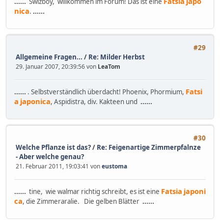
Fatsia
japo
......
Swizboy, willkommen im Forum! Das ist eine
nica
.
......
#29
Allgemeine Fragen...
/
Re: Milder Herbst
29. Januar 2007, 20:39:56 von
LeaTom
Fatsi
......
. Selbstverständlich überdacht! Phoenix, Phormium,
a
japonica
, Aspidistra, div. Kakteen und
......
#30
Welche Pflanze ist das?
/
Re: Feigenartige Zimmerpfalnze
- Aber welche genau?
21. Februar 2011, 19:03:41 von
eustoma
Fatsia
japoni
......
tine, wie walmar richtig schreibt, es ist eine
ca
, die Zimmeraralie. Die gelben Blätter
......