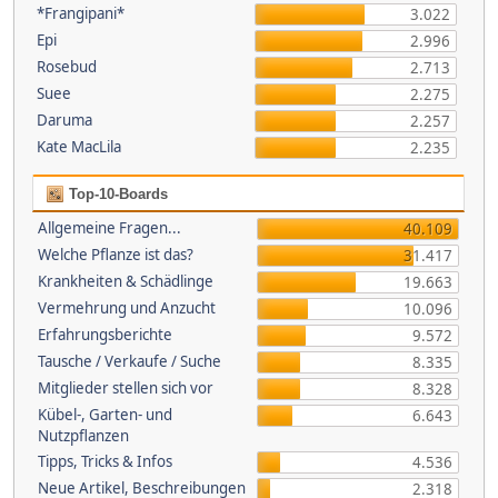
*Frangipani*
3.022
Epi
2.996
Rosebud
2.713
Suee
2.275
Daruma
2.257
Kate MacLila
2.235
Top-10-Boards
Allgemeine Fragen...
40.109
Welche Pflanze ist das?
31.417
Krankheiten & Schädlinge
19.663
Vermehrung und Anzucht
10.096
Erfahrungsberichte
9.572
Tausche / Verkaufe / Suche
8.335
Mitglieder stellen sich vor
8.328
Kübel-, Garten- und
6.643
Nutzpflanzen
Tipps, Tricks & Infos
4.536
Neue Artikel, Beschreibungen
2.318