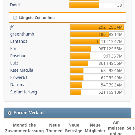
Diddl
138
Längste Zeit online
jK
252T 2S 34M
greenthumb
180T 9S 14M
Lantanos
141T 21S 47M
Epi
98T 12S 55M
Rosebud
96T 3S 7M
Lutz
86T 14S 56M
Kate MacLila
63T 9S 46M
Flower61
62T 5S 49M
Daruma
54T 7S 34M
StefanHartwig
52T 16S 10M
Forum-Verlauf
Am
Monatliche
Neue
Neue
Neue
meisten
Sei
Zusammenfassung
Themen
Beiträge
Mitglieder
online