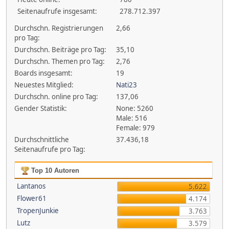
Seitenaufrufe insgesamt:
278.712.397
Durchschn. Registrierungen
2,66
pro Tag:
Durchschn. Beiträge pro Tag:
35,10
Durchschn. Themen pro Tag:
2,76
Boards insgesamt:
19
Neuestes Mitglied:
Nati23
Durchschn. online pro Tag:
137,06
Gender Statistik:
None: 5260
Male: 516
Female: 979
Durchschnittliche
37.436,18
Seitenaufrufe pro Tag:
Top 10 Autoren
Lantanos
5.622
Flower61
4.174
TropenJunkie
3.763
Lutz
3.579