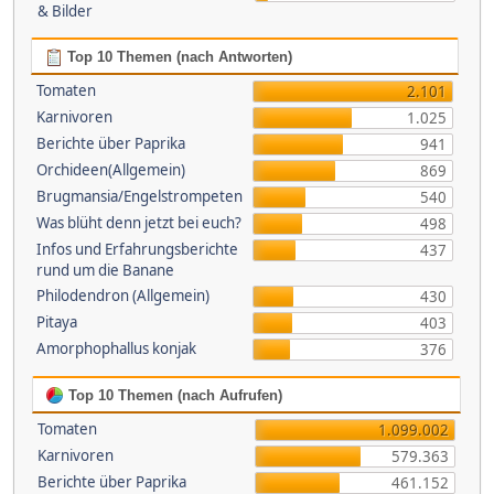
& Bilder
Top 10 Themen (nach Antworten)
Tomaten
2.101
Karnivoren
1.025
Berichte über Paprika
941
Orchideen(Allgemein)
869
Brugmansia/Engelstrompeten
540
Was blüht denn jetzt bei euch?
498
Infos und Erfahrungsberichte
437
rund um die Banane
Philodendron (Allgemein)
430
Pitaya
403
Amorphophallus konjak
376
Top 10 Themen (nach Aufrufen)
Tomaten
1.099.002
Karnivoren
579.363
Berichte über Paprika
461.152