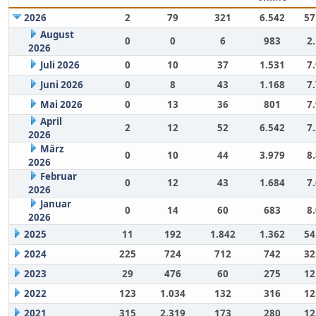
2026
2
79
321
6.542
57
August
0
0
6
983
2
2026
Juli 2026
0
10
37
1.531
7
Juni 2026
0
8
43
1.168
7
Mai 2026
0
13
36
801
7
April
2
12
52
6.542
7
2026
März
0
10
44
3.979
8
2026
Februar
0
12
43
1.684
7
2026
Januar
0
14
60
683
8
2026
2025
11
192
1.842
1.362
54
2024
225
724
712
742
32
2023
29
476
60
275
12
2022
123
1.034
132
316
12
2021
315
2.319
173
280
12