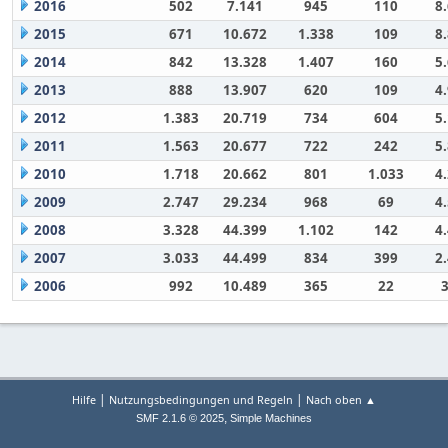
2016
502
7.141
945
110
8
2015
671
10.672
1.338
109
8
2014
842
13.328
1.407
160
5
2013
888
13.907
620
109
4
2012
1.383
20.719
734
604
5
2011
1.563
20.677
722
242
5
2010
1.718
20.662
801
1.033
4
2009
2.747
29.234
968
69
4
2008
3.328
44.399
1.102
142
4
2007
3.033
44.499
834
399
2
2006
992
10.489
365
22
|
|
Hilfe
Nutzungsbedingungen und Regeln
Nach oben ▲
,
SMF 2.1.6 © 2025
Simple Machines