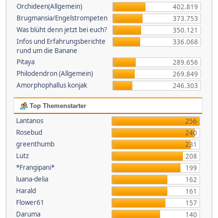
Orchideen(Allgemein)
402.819
Brugmansia/Engelstrompeten
373.753
Was blüht denn jetzt bei euch?
350.121
Infos und Erfahrungsberichte
336.068
rund um die Banane
Pitaya
289.656
Philodendron (Allgemein)
269.849
Amorphophallus konjak
246.303
Top Themenstarter
Lantanos
256
Rosebud
240
greenthumb
231
Lutz
208
*Frangipani*
199
luana-delia
162
Harald
161
Flower61
157
Daruma
140