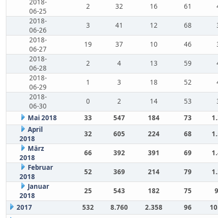
2018-
2
32
16
61
06-25
2018-
3
41
12
68
06-26
2018-
19
37
10
46
06-27
2018-
2
4
13
59
06-28
2018-
1
3
18
52
06-29
2018-
0
2
14
53
06-30
Mai 2018
33
547
184
73
1
April
32
605
224
68
1
2018
März
66
392
391
69
1
2018
Februar
52
369
214
79
1
2018
Januar
25
543
182
75
2018
2017
532
8.760
2.358
96
10