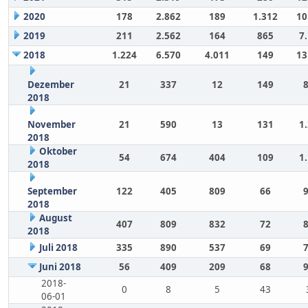
2020
178
2.862
189
1.312
10
2019
211
2.562
164
865
7
2018
1.224
6.570
4.011
149
13
Dezember
21
337
12
149
2018
November
21
590
13
131
1
2018
Oktober
54
674
404
109
1
2018
September
122
405
809
66
2018
August
407
809
832
72
2018
Juli 2018
335
890
537
69
Juni 2018
56
409
209
68
2018-
0
8
5
43
06-01