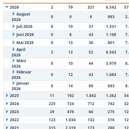
2026
2
79
321
6.542
57
August
0
0
6
983
2
2026
Juli 2026
0
10
37
1.531
7
Juni 2026
0
8
43
1.168
7
Mai 2026
0
13
36
801
7
April
2
12
52
6.542
7
2026
März
0
10
44
3.979
8
2026
Februar
0
12
43
1.684
7
2026
Januar
0
14
60
683
8
2026
2025
11
192
1.842
1.362
54
2024
225
724
712
742
32
2023
29
476
60
275
12
2022
123
1.034
132
316
12
2021
315
2.319
173
280
12