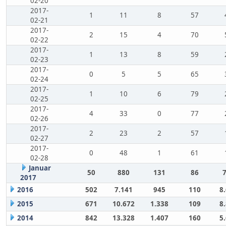
02-20
2017-
1
11
8
57
02-21
2017-
2
15
4
70
02-22
2017-
1
13
8
59
02-23
2017-
0
5
5
65
02-24
2017-
1
10
6
79
02-25
2017-
4
33
0
77
02-26
2017-
2
23
2
57
02-27
2017-
0
48
1
61
02-28
Januar
50
880
131
86
2017
2016
502
7.141
945
110
8
2015
671
10.672
1.338
109
8
2014
842
13.328
1.407
160
5