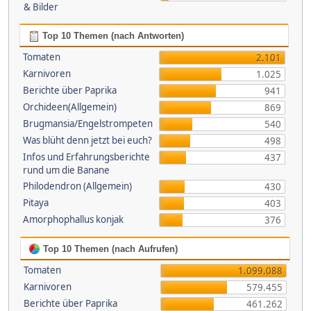
& Bilder
Top 10 Themen (nach Antworten)
Tomaten
2.101
Karnivoren
1.025
Berichte über Paprika
941
Orchideen(Allgemein)
869
Brugmansia/Engelstrompeten
540
Was blüht denn jetzt bei euch?
498
Infos und Erfahrungsberichte
437
rund um die Banane
Philodendron (Allgemein)
430
Pitaya
403
Amorphophallus konjak
376
Top 10 Themen (nach Aufrufen)
Tomaten
1.099.088
Karnivoren
579.455
Berichte über Paprika
461.262