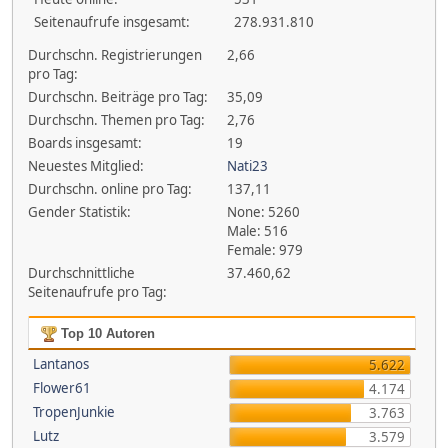
Seitenaufrufe insgesamt:
278.931.810
Durchschn. Registrierungen
2,66
pro Tag:
Durchschn. Beiträge pro Tag:
35,09
Durchschn. Themen pro Tag:
2,76
Boards insgesamt:
19
Neuestes Mitglied:
Nati23
Durchschn. online pro Tag:
137,11
Gender Statistik:
None: 5260
Male: 516
Female: 979
Durchschnittliche
37.460,62
Seitenaufrufe pro Tag:
Top 10 Autoren
Lantanos
5.622
Flower61
4.174
TropenJunkie
3.763
Lutz
3.579