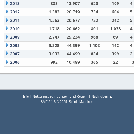
2013
888
13.907
620
109
4
2012
1.383
20.719
734
604
5
2011
1.563
20.677
722
242
5
2010
1.718
20.662
801
1.033
4
2009
2.747
29.234
968
69
4
2008
3.328
44.399
1.102
142
4
2007
3.033
44.499
834
399
2
2006
992
10.489
365
22
|
|
Hilfe
Nutzungsbedingungen und Regeln
Nach oben ▲
,
SMF 2.1.6 © 2025
Simple Machines