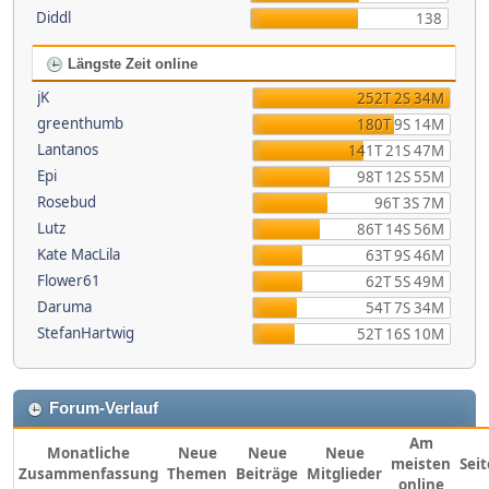
Diddl
138
Längste Zeit online
jK
252T 2S 34M
greenthumb
180T 9S 14M
Lantanos
141T 21S 47M
Epi
98T 12S 55M
Rosebud
96T 3S 7M
Lutz
86T 14S 56M
Kate MacLila
63T 9S 46M
Flower61
62T 5S 49M
Daruma
54T 7S 34M
StefanHartwig
52T 16S 10M
Forum-Verlauf
Am
Monatliche
Neue
Neue
Neue
meisten
Sei
Zusammenfassung
Themen
Beiträge
Mitglieder
online