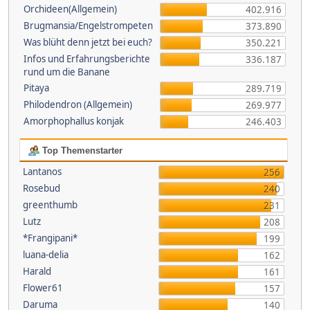
Orchideen(Allgemein)
402.916
Brugmansia/Engelstrompeten
373.890
Was blüht denn jetzt bei euch?
350.221
Infos und Erfahrungsberichte
336.187
rund um die Banane
Pitaya
289.719
Philodendron (Allgemein)
269.977
Amorphophallus konjak
246.403
Top Themenstarter
Lantanos
256
Rosebud
240
greenthumb
231
Lutz
208
*Frangipani*
199
luana-delia
162
Harald
161
Flower61
157
Daruma
140