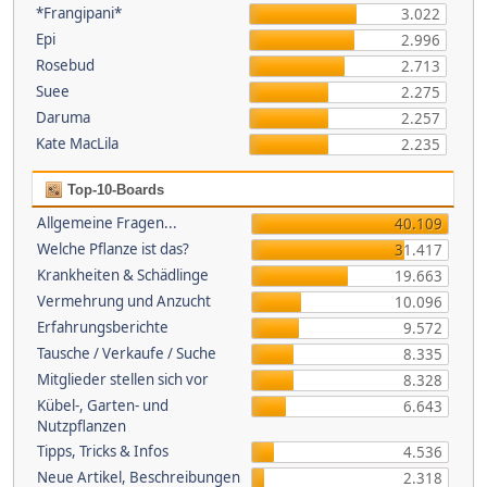
*Frangipani*
3.022
Epi
2.996
Rosebud
2.713
Suee
2.275
Daruma
2.257
Kate MacLila
2.235
Top-10-Boards
Allgemeine Fragen...
40.109
Welche Pflanze ist das?
31.417
Krankheiten & Schädlinge
19.663
Vermehrung und Anzucht
10.096
Erfahrungsberichte
9.572
Tausche / Verkaufe / Suche
8.335
Mitglieder stellen sich vor
8.328
Kübel-, Garten- und
6.643
Nutzpflanzen
Tipps, Tricks & Infos
4.536
Neue Artikel, Beschreibungen
2.318