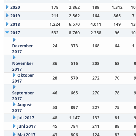
2020
178
2.862
189
1.312
10
2019
211
2.562
164
865
7
2018
1.224
6.570
4.011
149
13
2017
532
8.760
2.358
96
10
Dezember
24
373
168
64
1
2017
November
36
516
208
68
2017
Oktober
28
570
272
70
2017
September
46
665
270
78
2017
August
53
897
227
75
2017
Juli 2017
48
1.147
133
81
Juni 2017
45
784
211
88
Mai 2017
43
806
124
83