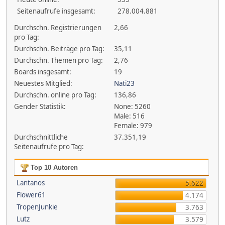
Seitenaufrufe insgesamt:
278.004.881
Durchschn. Registrierungen
2,66
pro Tag:
Durchschn. Beiträge pro Tag:
35,11
Durchschn. Themen pro Tag:
2,76
Boards insgesamt:
19
Neuestes Mitglied:
Nati23
Durchschn. online pro Tag:
136,86
Gender Statistik:
None: 5260
Male: 516
Female: 979
Durchschnittliche
37.351,19
Seitenaufrufe pro Tag:
Top 10 Autoren
Lantanos
5.622
Flower61
4.174
TropenJunkie
3.763
Lutz
3.579