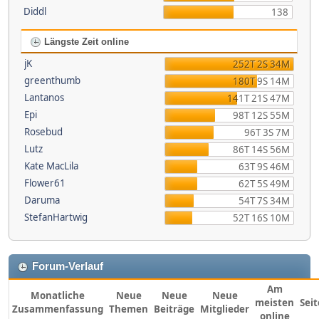
Diddl
138
Längste Zeit online
jK
252T 2S 34M
greenthumb
180T 9S 14M
Lantanos
141T 21S 47M
Epi
98T 12S 55M
Rosebud
96T 3S 7M
Lutz
86T 14S 56M
Kate MacLila
63T 9S 46M
Flower61
62T 5S 49M
Daruma
54T 7S 34M
StefanHartwig
52T 16S 10M
Forum-Verlauf
Am
Monatliche
Neue
Neue
Neue
meisten
Sei
Zusammenfassung
Themen
Beiträge
Mitglieder
online