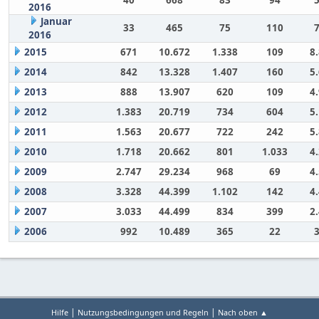
40
668
83
94
2016
Januar
33
465
75
110
2016
2015
671
10.672
1.338
109
8
2014
842
13.328
1.407
160
5
2013
888
13.907
620
109
4
2012
1.383
20.719
734
604
5
2011
1.563
20.677
722
242
5
2010
1.718
20.662
801
1.033
4
2009
2.747
29.234
968
69
4
2008
3.328
44.399
1.102
142
4
2007
3.033
44.499
834
399
2
2006
992
10.489
365
22
|
|
Hilfe
Nutzungsbedingungen und Regeln
Nach oben ▲