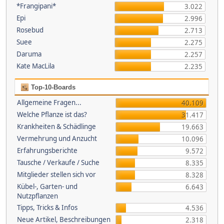
*Frangipani*
3.022
Epi
2.996
Rosebud
2.713
Suee
2.275
Daruma
2.257
Kate MacLila
2.235
Top-10-Boards
Allgemeine Fragen...
40.109
Welche Pflanze ist das?
31.417
Krankheiten & Schädlinge
19.663
Vermehrung und Anzucht
10.096
Erfahrungsberichte
9.572
Tausche / Verkaufe / Suche
8.335
Mitglieder stellen sich vor
8.328
Kübel-, Garten- und
6.643
Nutzpflanzen
Tipps, Tricks & Infos
4.536
Neue Artikel, Beschreibungen
2.318