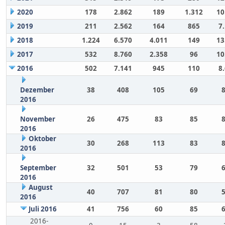
2020
178
2.862
189
1.312
10
2019
211
2.562
164
865
7
2018
1.224
6.570
4.011
149
13
2017
532
8.760
2.358
96
10
2016
502
7.141
945
110
8
Dezember
38
408
105
69
2016
November
26
475
83
85
2016
Oktober
30
268
113
83
2016
September
32
501
53
79
2016
August
40
707
81
80
2016
Juli 2016
41
756
60
85
2016-