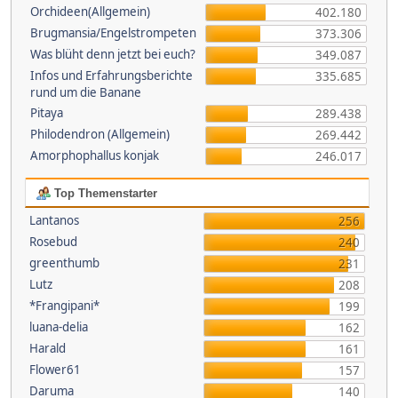
Orchideen(Allgemein)
402.180
Brugmansia/Engelstrompeten
373.306
Was blüht denn jetzt bei euch?
349.087
Infos und Erfahrungsberichte
335.685
rund um die Banane
Pitaya
289.438
Philodendron (Allgemein)
269.442
Amorphophallus konjak
246.017
Top Themenstarter
Lantanos
256
Rosebud
240
greenthumb
231
Lutz
208
*Frangipani*
199
luana-delia
162
Harald
161
Flower61
157
Daruma
140