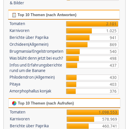
& Bilder
Top 10 Themen (nach Antworten)
Tomaten
2.101
Karnivoren
1.025
Berichte über Paprika
941
Orchideen(Allgemein)
869
Brugmansia/Engelstrompeten
540
Was blüht denn jetzt bei euch?
498
Infos und Erfahrungsberichte
437
rund um die Banane
Philodendron (Allgemein)
430
Pitaya
403
Amorphophallus konjak
376
Top 10 Themen (nach Aufrufen)
Tomaten
1.098.553
Karnivoren
578.969
Berichte über Paprika
460.741