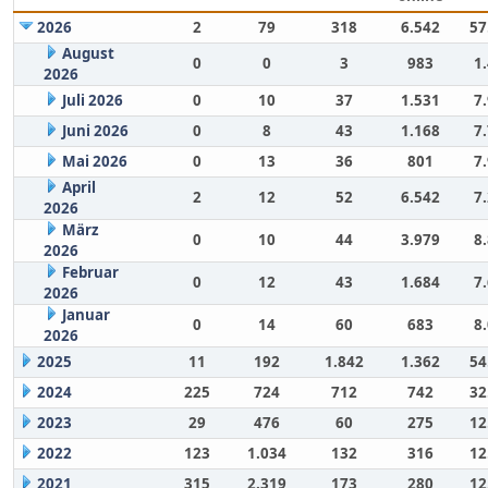
2026
2
79
318
6.542
57
August
0
0
3
983
1
2026
Juli 2026
0
10
37
1.531
7
Juni 2026
0
8
43
1.168
7
Mai 2026
0
13
36
801
7
April
2
12
52
6.542
7
2026
März
0
10
44
3.979
8
2026
Februar
0
12
43
1.684
7
2026
Januar
0
14
60
683
8
2026
2025
11
192
1.842
1.362
54
2024
225
724
712
742
32
2023
29
476
60
275
12
2022
123
1.034
132
316
12
2021
315
2.319
173
280
12