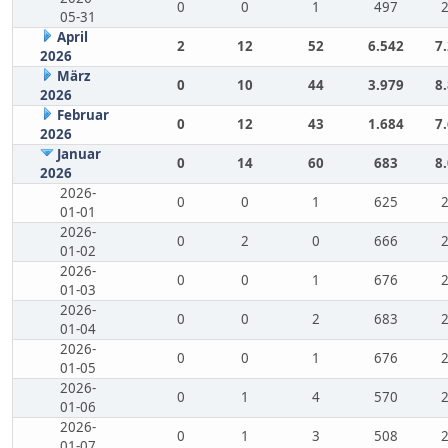
0
0
1
497
05-31
April
2
12
52
6.542
7
2026
März
0
10
44
3.979
8
2026
Februar
0
12
43
1.684
7
2026
Januar
0
14
60
683
8
2026
2026-
0
0
1
625
01-01
2026-
0
2
0
666
01-02
2026-
0
0
1
676
01-03
2026-
0
0
2
683
01-04
2026-
0
0
1
676
01-05
2026-
0
1
4
570
01-06
2026-
0
1
3
508
01-07