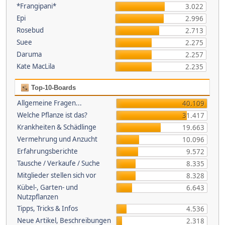
*Frangipani*
3.022
Epi
2.996
Rosebud
2.713
Suee
2.275
Daruma
2.257
Kate MacLila
2.235
Top-10-Boards
Allgemeine Fragen...
40.109
Welche Pflanze ist das?
31.417
Krankheiten & Schädlinge
19.663
Vermehrung und Anzucht
10.096
Erfahrungsberichte
9.572
Tausche / Verkaufe / Suche
8.335
Mitglieder stellen sich vor
8.328
Kübel-, Garten- und
6.643
Nutzpflanzen
Tipps, Tricks & Infos
4.536
Neue Artikel, Beschreibungen
2.318