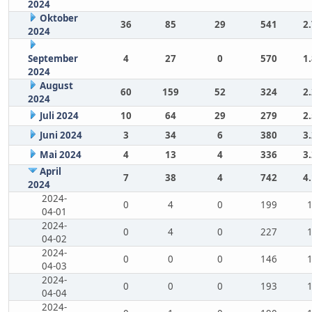
2024
Oktober
36
85
29
541
2
2024
September
4
27
0
570
1
2024
August
60
159
52
324
2
2024
Juli 2024
10
64
29
279
2
Juni 2024
3
34
6
380
3
Mai 2024
4
13
4
336
3
April
7
38
4
742
4
2024
2024-
0
4
0
199
04-01
2024-
0
4
0
227
04-02
2024-
0
0
0
146
04-03
2024-
0
0
0
193
04-04
2024-