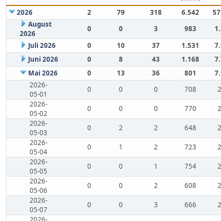
2026
2
79
318
6.542
57
August
0
0
3
983
1
2026
Juli 2026
0
10
37
1.531
7
Juni 2026
0
8
43
1.168
7
Mai 2026
0
13
36
801
7
2026-
0
0
0
708
05-01
2026-
0
0
0
770
05-02
2026-
0
2
2
648
05-03
2026-
0
1
2
723
05-04
2026-
0
0
1
754
05-05
2026-
0
0
2
608
05-06
2026-
0
0
3
666
05-07
2026-