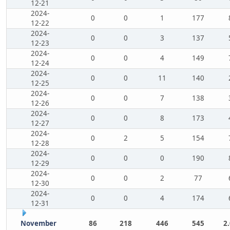
12-21
2024-
0
0
1
177
12-22
2024-
0
0
3
137
12-23
2024-
0
0
4
149
12-24
2024-
0
0
11
140
12-25
2024-
0
0
7
138
12-26
2024-
0
0
8
173
12-27
2024-
0
2
5
154
12-28
2024-
0
0
0
190
12-29
2024-
0
0
2
77
12-30
2024-
0
0
4
174
12-31
November
86
218
446
545
2