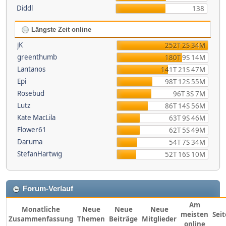
Diddl
138
Längste Zeit online
jK
252T 2S 34M
greenthumb
180T 9S 14M
Lantanos
141T 21S 47M
Epi
98T 12S 55M
Rosebud
96T 3S 7M
Lutz
86T 14S 56M
Kate MacLila
63T 9S 46M
Flower61
62T 5S 49M
Daruma
54T 7S 34M
StefanHartwig
52T 16S 10M
Forum-Verlauf
Am
Monatliche
Neue
Neue
Neue
meisten
Sei
Zusammenfassung
Themen
Beiträge
Mitglieder
online