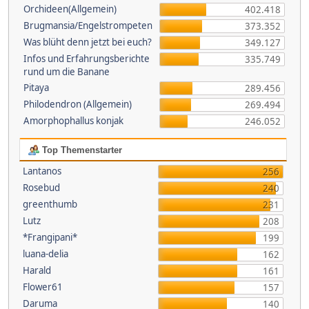
Orchideen(Allgemein)
402.418
Brugmansia/Engelstrompeten
373.352
Was blüht denn jetzt bei euch?
349.127
Infos und Erfahrungsberichte
335.749
rund um die Banane
Pitaya
289.456
Philodendron (Allgemein)
269.494
Amorphophallus konjak
246.052
Top Themenstarter
Lantanos
256
Rosebud
240
greenthumb
231
Lutz
208
*Frangipani*
199
luana-delia
162
Harald
161
Flower61
157
Daruma
140