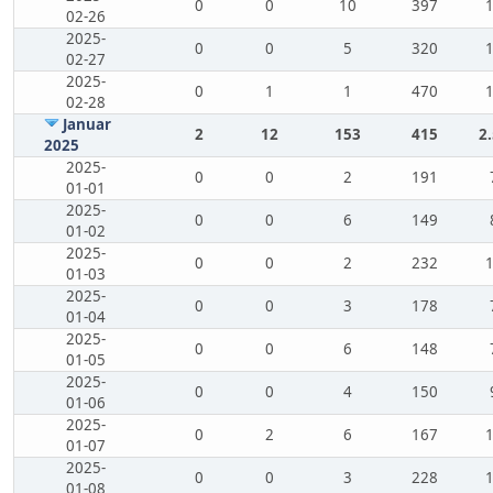
0
0
10
397
02-26
2025-
0
0
5
320
02-27
2025-
0
1
1
470
02-28
Januar
2
12
153
415
2
2025
2025-
0
0
2
191
01-01
2025-
0
0
6
149
01-02
2025-
0
0
2
232
01-03
2025-
0
0
3
178
01-04
2025-
0
0
6
148
01-05
2025-
0
0
4
150
01-06
2025-
0
2
6
167
01-07
2025-
0
0
3
228
01-08