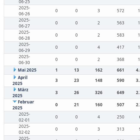
06-25
2025-
0
0
3
572
06-26
2025-
0
0
2
563
06-27
2025-
0
0
2
583
06-28
2025-
0
0
4
417
06-29
2025-
0
0
2
368
06-30
Mai 2025
1
13
162
661
4
April
3
23
148
590
3
2025
März
3
26
326
649
2
2025
Februar
0
21
160
507
2
2025
2025-
0
0
4
250
02-01
2025-
0
0
3
313
02-02
2025-