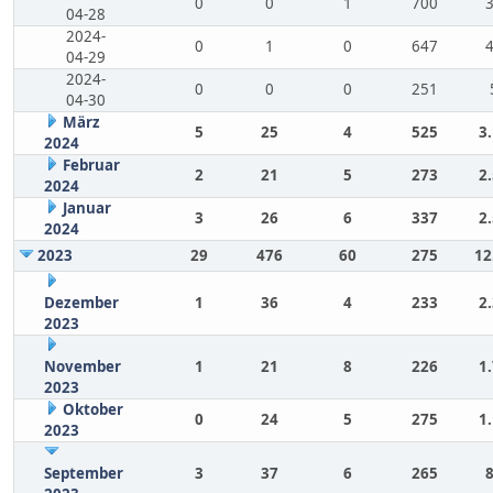
0
0
1
700
04-28
2024-
0
1
0
647
04-29
2024-
0
0
0
251
04-30
März
5
25
4
525
3
2024
Februar
2
21
5
273
2
2024
Januar
3
26
6
337
2
2024
2023
29
476
60
275
12
Dezember
1
36
4
233
2
2023
November
1
21
8
226
1
2023
Oktober
0
24
5
275
1
2023
September
3
37
6
265