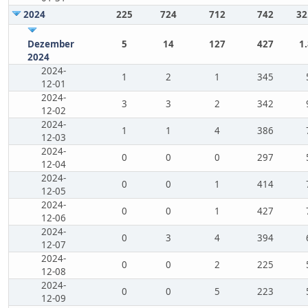
2024
225
724
712
742
32
Dezember
5
14
127
427
1
2024
2024-
1
2
1
345
12-01
2024-
3
3
2
342
12-02
2024-
1
1
4
386
12-03
2024-
0
0
0
297
12-04
2024-
0
0
1
414
12-05
2024-
0
0
1
427
12-06
2024-
0
3
4
394
12-07
2024-
0
0
2
225
12-08
2024-
0
0
5
223
12-09