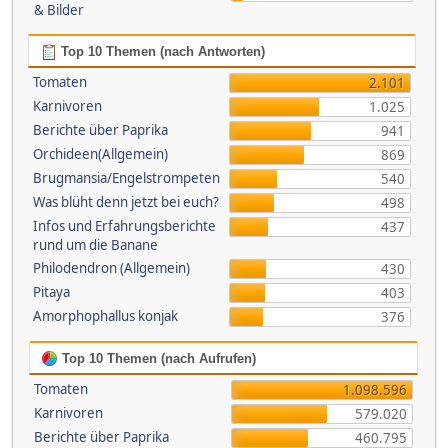
& Bilder
Top 10 Themen (nach Antworten)
Tomaten
2.101
Karnivoren
1.025
Berichte über Paprika
941
Orchideen(Allgemein)
869
Brugmansia/Engelstrompeten
540
Was blüht denn jetzt bei euch?
498
Infos und Erfahrungsberichte
437
rund um die Banane
Philodendron (Allgemein)
430
Pitaya
403
Amorphophallus konjak
376
Top 10 Themen (nach Aufrufen)
Tomaten
1.098.596
Karnivoren
579.020
Berichte über Paprika
460.795