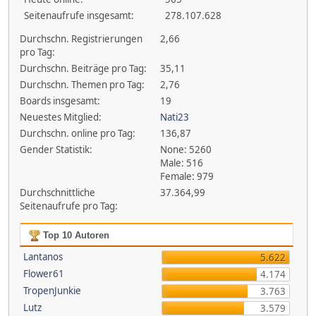
Seitenaufrufe insgesamt:
278.107.628
Durchschn. Registrierungen
2,66
pro Tag:
Durchschn. Beiträge pro Tag:
35,11
Durchschn. Themen pro Tag:
2,76
Boards insgesamt:
19
Neuestes Mitglied:
Nati23
Durchschn. online pro Tag:
136,87
Gender Statistik:
None: 5260
Male: 516
Female: 979
Durchschnittliche
37.364,99
Seitenaufrufe pro Tag:
Top 10 Autoren
Lantanos
5.622
Flower61
4.174
TropenJunkie
3.763
Lutz
3.579