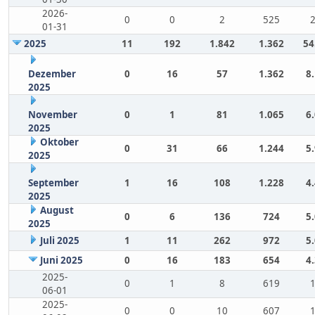
2026-
0
0
2
525
01-31
2025
11
192
1.842
1.362
54
Dezember
0
16
57
1.362
8
2025
November
0
1
81
1.065
6
2025
Oktober
0
31
66
1.244
5
2025
September
1
16
108
1.228
4
2025
August
0
6
136
724
5
2025
Juli 2025
1
11
262
972
5
Juni 2025
0
16
183
654
4
2025-
0
1
8
619
06-01
2025-
0
0
10
607