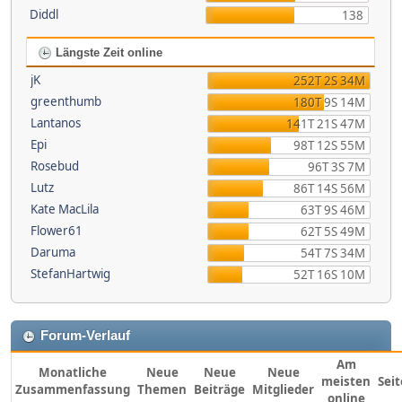
Diddl
138
Längste Zeit online
jK
252T 2S 34M
greenthumb
180T 9S 14M
Lantanos
141T 21S 47M
Epi
98T 12S 55M
Rosebud
96T 3S 7M
Lutz
86T 14S 56M
Kate MacLila
63T 9S 46M
Flower61
62T 5S 49M
Daruma
54T 7S 34M
StefanHartwig
52T 16S 10M
Forum-Verlauf
Am
Monatliche
Neue
Neue
Neue
meisten
Sei
Zusammenfassung
Themen
Beiträge
Mitglieder
online