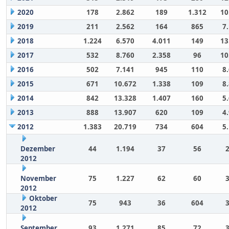
2020
178
2.862
189
1.312
10
2019
211
2.562
164
865
7
2018
1.224
6.570
4.011
149
13
2017
532
8.760
2.358
96
10
2016
502
7.141
945
110
8
2015
671
10.672
1.338
109
8
2014
842
13.328
1.407
160
5
2013
888
13.907
620
109
4
2012
1.383
20.719
734
604
5
Dezember
44
1.194
37
56
2012
November
75
1.227
62
60
2012
Oktober
75
943
36
604
2012
September
93
1.271
85
72