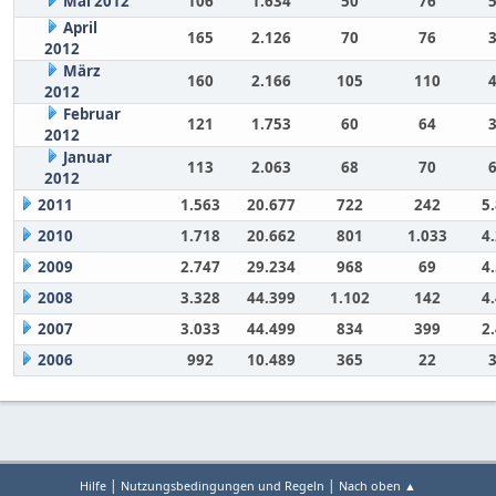
Mai 2012
106
1.634
50
76
April
165
2.126
70
76
2012
März
160
2.166
105
110
2012
Februar
121
1.753
60
64
2012
Januar
113
2.063
68
70
2012
2011
1.563
20.677
722
242
5
2010
1.718
20.662
801
1.033
4
2009
2.747
29.234
968
69
4
2008
3.328
44.399
1.102
142
4
2007
3.033
44.499
834
399
2
2006
992
10.489
365
22
|
|
Hilfe
Nutzungsbedingungen und Regeln
Nach oben ▲