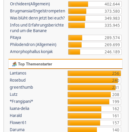
Orchideen(Allgemein)
402.644
Brugmansia/Engelstrompeten
373.580
Was blüht denn jetzt bei euch?
349.983
Infos und Erfahrungsberichte
335.945
rund um die Banane
Pitaya
289.574
Philodendron (Allgemein)
269.699
Amorphophallus konjak
246.189
Top Themenstarter
Lantanos
256
Rosebud
240
greenthumb
231
Lutz
208
*Frangipani*
199
luana-delia
162
Harald
161
Flower61
157
Daruma
140