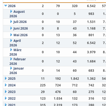
2026
2
79
320
6.542
57
August
0
0
5
983
1
2026
Juli 2026
0
10
37
1.531
7
Juni 2026
0
8
43
1.168
7
Mai 2026
0
13
36
801
7
April
2
12
52
6.542
7
2026
März
0
10
44
3.979
8
2026
Februar
0
12
43
1.684
7
2026
Januar
0
14
60
683
8
2026
2025
11
192
1.842
1.362
54
2024
225
724
712
742
32
2023
29
476
60
275
12
2022
123
1.034
132
316
12
2021
315
2.319
173
280
12