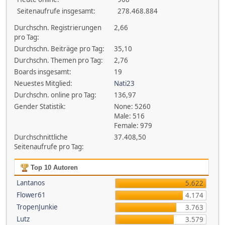
Seitenaufrufe insgesamt:
278.468.884
Durchschn. Registrierungen
2,66
pro Tag:
Durchschn. Beiträge pro Tag:
35,10
Durchschn. Themen pro Tag:
2,76
Boards insgesamt:
19
Neuestes Mitglied:
Nati23
Durchschn. online pro Tag:
136,97
Gender Statistik:
None: 5260
Male: 516
Female: 979
Durchschnittliche
37.408,50
Seitenaufrufe pro Tag:
Top 10 Autoren
Lantanos
5.622
Flower61
4.174
TropenJunkie
3.763
Lutz
3.579