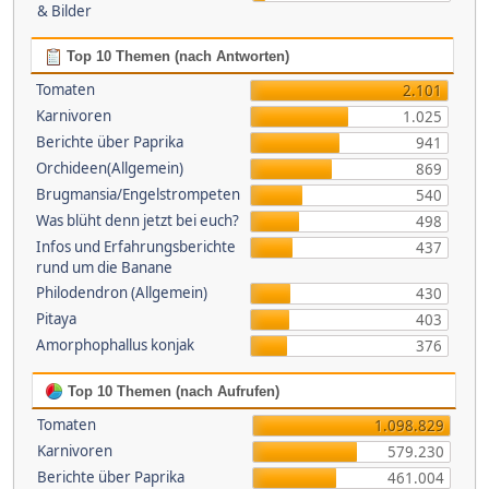
& Bilder
Top 10 Themen (nach Antworten)
Tomaten
2.101
Karnivoren
1.025
Berichte über Paprika
941
Orchideen(Allgemein)
869
Brugmansia/Engelstrompeten
540
Was blüht denn jetzt bei euch?
498
Infos und Erfahrungsberichte
437
rund um die Banane
Philodendron (Allgemein)
430
Pitaya
403
Amorphophallus konjak
376
Top 10 Themen (nach Aufrufen)
Tomaten
1.098.829
Karnivoren
579.230
Berichte über Paprika
461.004