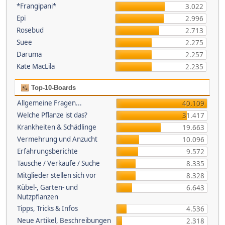
*Frangipani*
3.022
Epi
2.996
Rosebud
2.713
Suee
2.275
Daruma
2.257
Kate MacLila
2.235
Top-10-Boards
Allgemeine Fragen...
40.109
Welche Pflanze ist das?
31.417
Krankheiten & Schädlinge
19.663
Vermehrung und Anzucht
10.096
Erfahrungsberichte
9.572
Tausche / Verkaufe / Suche
8.335
Mitglieder stellen sich vor
8.328
Kübel-, Garten- und
6.643
Nutzpflanzen
Tipps, Tricks & Infos
4.536
Neue Artikel, Beschreibungen
2.318