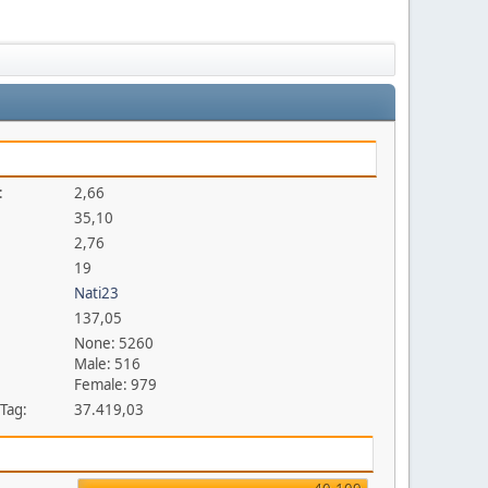
:
2,66
35,10
2,76
19
Nati23
137,05
None: 5260
Male: 516
Female: 979
 Tag:
37.419,03