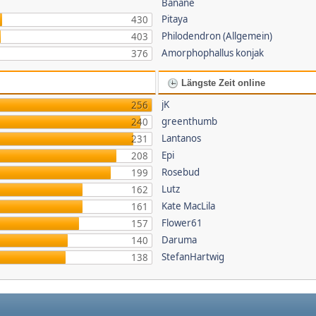
Banane
Pitaya
430
Philodendron (Allgemein)
403
Amorphophallus konjak
376
Längste Zeit online
jK
256
greenthumb
240
Lantanos
231
Epi
208
Rosebud
199
Lutz
162
Kate MacLila
161
Flower61
157
Daruma
140
StefanHartwig
138