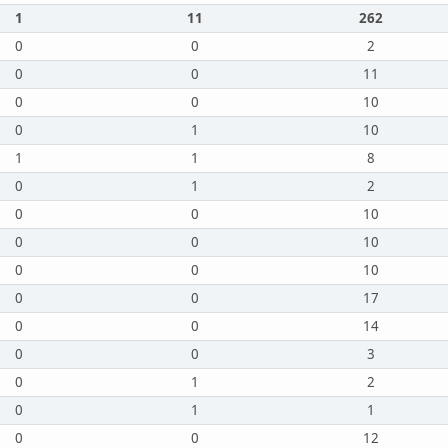
1
11
262
0
0
2
0
0
11
0
0
10
0
1
10
1
1
8
0
1
2
0
0
10
0
0
10
0
0
10
0
0
17
0
0
14
0
0
3
0
1
2
0
1
1
0
0
12