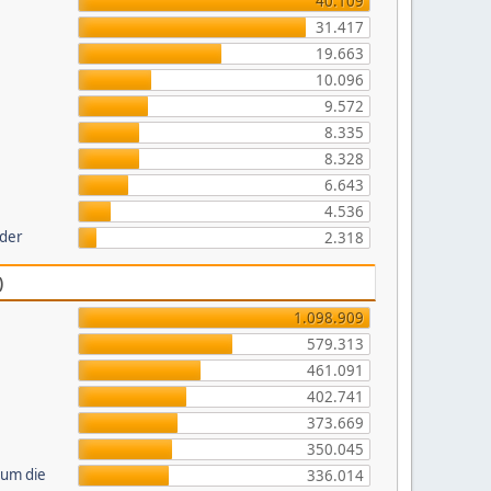
40.109
31.417
19.663
10.096
9.572
8.335
8.328
6.643
4.536
lder
2.318
)
1.098.909
579.313
461.091
402.741
373.669
350.045
 um die
336.014