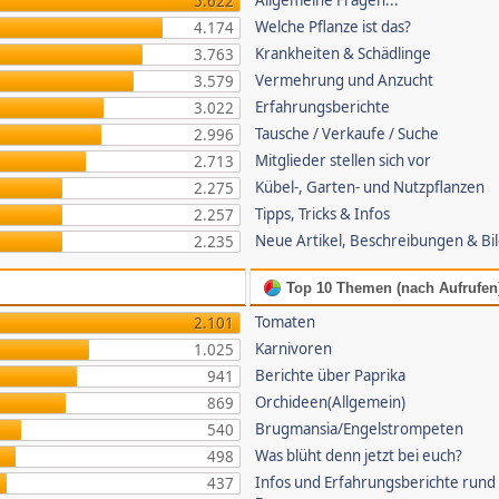
Allgemeine Fragen...
5.622
Welche Pflanze ist das?
4.174
Krankheiten & Schädlinge
3.763
Vermehrung und Anzucht
3.579
Erfahrungsberichte
3.022
Tausche / Verkaufe / Suche
2.996
Mitglieder stellen sich vor
2.713
Kübel-, Garten- und Nutzpflanzen
2.275
Tipps, Tricks & Infos
2.257
Neue Artikel, Beschreibungen & Bi
2.235
Top 10 Themen (nach Aufrufen
Tomaten
2.101
Karnivoren
1.025
Berichte über Paprika
941
Orchideen(Allgemein)
869
Brugmansia/Engelstrompeten
540
Was blüht denn jetzt bei euch?
498
Infos und Erfahrungsberichte rund
437