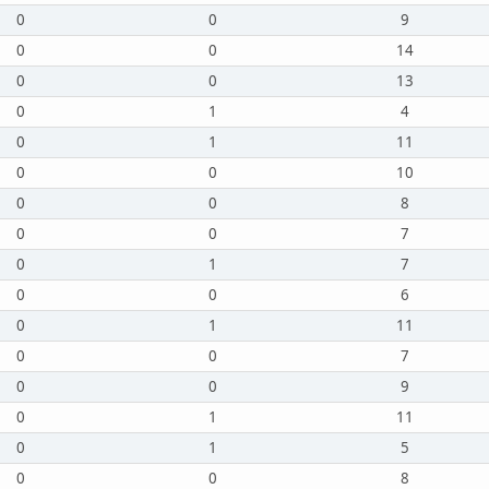
0
0
9
0
0
14
0
0
13
0
1
4
0
1
11
0
0
10
0
0
8
0
0
7
0
1
7
0
0
6
0
1
11
0
0
7
0
0
9
0
1
11
0
1
5
0
0
8