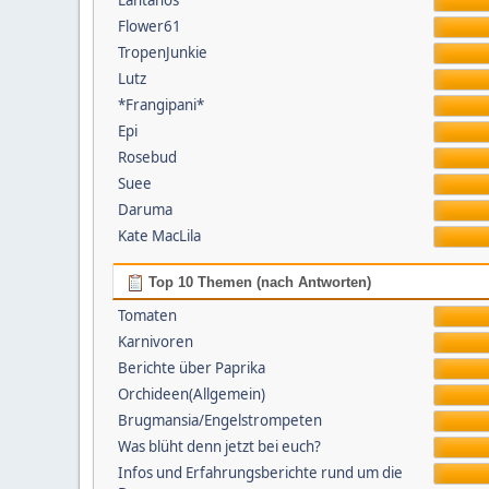
Lantanos
Flower61
TropenJunkie
Lutz
*Frangipani*
Epi
Rosebud
Suee
Daruma
Kate MacLila
Top 10 Themen (nach Antworten)
Tomaten
Karnivoren
Berichte über Paprika
Orchideen(Allgemein)
Brugmansia/Engelstrompeten
Was blüht denn jetzt bei euch?
Infos und Erfahrungsberichte rund um die