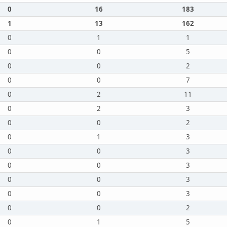
0
16
183
1
13
162
0
1
1
0
0
5
0
0
2
0
0
7
0
2
11
0
2
3
0
0
2
0
1
3
0
0
3
0
0
3
0
0
3
0
0
3
0
0
2
0
1
5