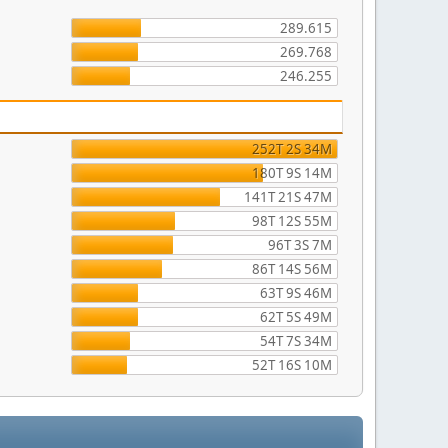
289.615
269.768
246.255
252T 2S 34M
180T 9S 14M
141T 21S 47M
98T 12S 55M
96T 3S 7M
86T 14S 56M
63T 9S 46M
62T 5S 49M
54T 7S 34M
52T 16S 10M