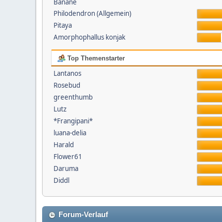
Banane
Philodendron (Allgemein)
Pitaya
Amorphophallus konjak
Top Themenstarter
Lantanos
Rosebud
greenthumb
Lutz
*Frangipani*
luana-delia
Harald
Flower61
Daruma
Diddl
Forum-Verlauf