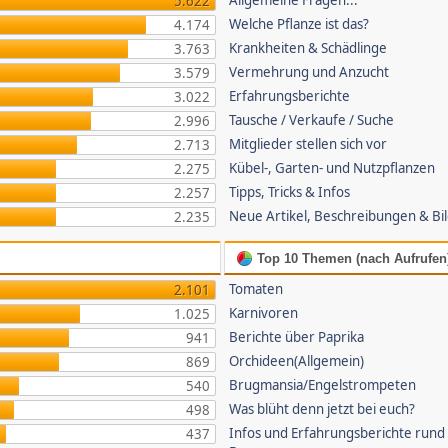
Allgemeine Fragen...
5.622
Welche Pflanze ist das?
4.174
Krankheiten & Schädlinge
3.763
Vermehrung und Anzucht
3.579
Erfahrungsberichte
3.022
Tausche / Verkaufe / Suche
2.996
Mitglieder stellen sich vor
2.713
Kübel-, Garten- und Nutzpflanzen
2.275
Tipps, Tricks & Infos
2.257
Neue Artikel, Beschreibungen & Bi
2.235
Top 10 Themen (nach Aufrufen
Tomaten
2.101
Karnivoren
1.025
Berichte über Paprika
941
Orchideen(Allgemein)
869
Brugmansia/Engelstrompeten
540
Was blüht denn jetzt bei euch?
498
Infos und Erfahrungsberichte rund
437