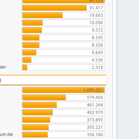
40.109
31.417
19.663
10.096
9.572
8.335
8.328
6.643
4.536
lder
2.318
)
1.099.092
579.456
461.264
402.919
373.895
350.221
 um die
336.188