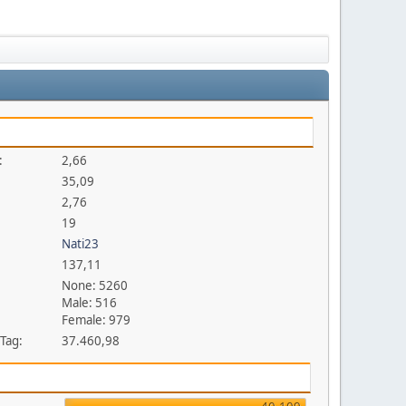
:
2,66
35,09
2,76
19
Nati23
137,11
None: 5260
Male: 516
Female: 979
 Tag:
37.460,98