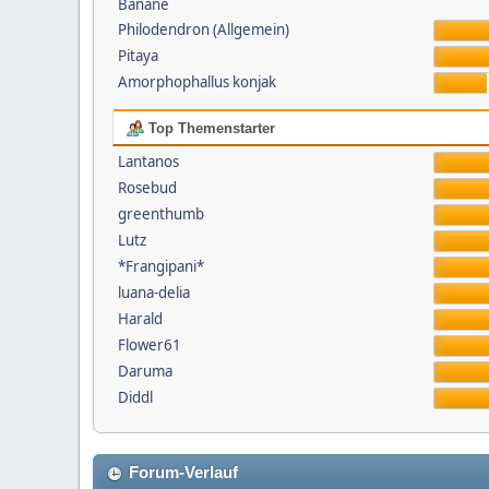
Banane
Philodendron (Allgemein)
Pitaya
Amorphophallus konjak
Top Themenstarter
Lantanos
Rosebud
greenthumb
Lutz
*Frangipani*
luana-delia
Harald
Flower61
Daruma
Diddl
Forum-Verlauf