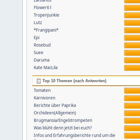
Lantanos
Flower61
TropenJunkie
Lutz
*Frangipani*
Epi
Rosebud
Suee
Daruma
Kate MacLila
Top 10 Themen (nach Antworten)
Tomaten
Karnivoren
Berichte über Paprika
Orchideen(Allgemein)
Brugmansia/Engelstrompeten
Was blüht denn jetzt bei euch?
Infos und Erfahrungsberichte rund um die