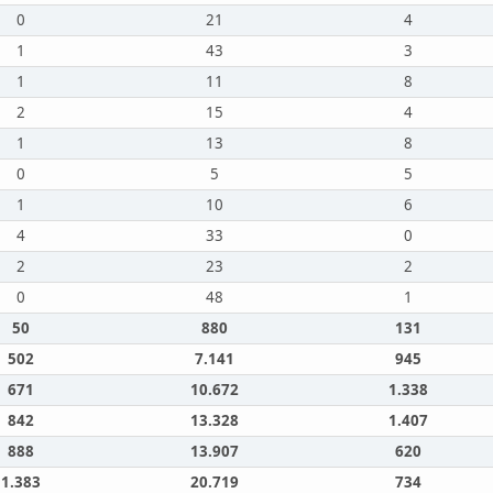
0
21
4
1
43
3
1
11
8
2
15
4
1
13
8
0
5
5
1
10
6
4
33
0
2
23
2
0
48
1
50
880
131
502
7.141
945
671
10.672
1.338
842
13.328
1.407
888
13.907
620
1.383
20.719
734