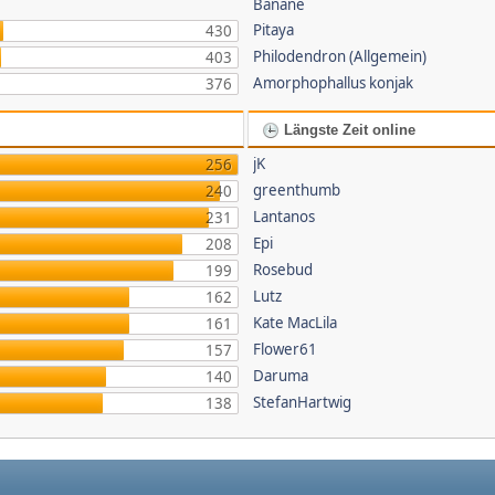
Banane
Pitaya
430
Philodendron (Allgemein)
403
Amorphophallus konjak
376
Längste Zeit online
jK
256
greenthumb
240
Lantanos
231
Epi
208
Rosebud
199
Lutz
162
Kate MacLila
161
Flower61
157
Daruma
140
StefanHartwig
138