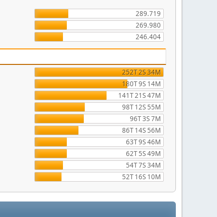
289.719
269.980
246.404
252T 2S 34M
180T 9S 14M
141T 21S 47M
98T 12S 55M
96T 3S 7M
86T 14S 56M
63T 9S 46M
62T 5S 49M
54T 7S 34M
52T 16S 10M