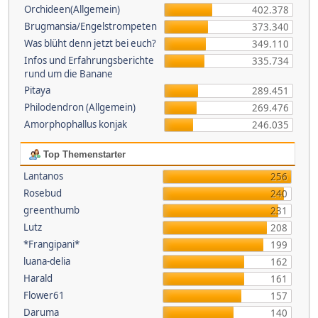
Orchideen(Allgemein)
402.378
Brugmansia/Engelstrompeten
373.340
Was blüht denn jetzt bei euch?
349.110
Infos und Erfahrungsberichte
335.734
rund um die Banane
Pitaya
289.451
Philodendron (Allgemein)
269.476
Amorphophallus konjak
246.035
Top Themenstarter
Lantanos
256
Rosebud
240
greenthumb
231
Lutz
208
*Frangipani*
199
luana-delia
162
Harald
161
Flower61
157
Daruma
140