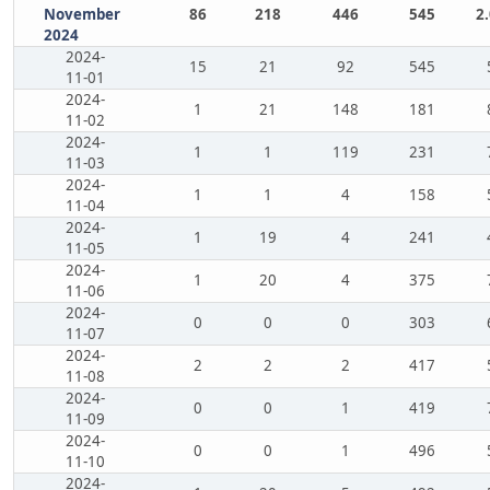
November
86
218
446
545
2
2024
2024-
15
21
92
545
11-01
2024-
1
21
148
181
11-02
2024-
1
1
119
231
11-03
2024-
1
1
4
158
11-04
2024-
1
19
4
241
11-05
2024-
1
20
4
375
11-06
2024-
0
0
0
303
11-07
2024-
2
2
2
417
11-08
2024-
0
0
1
419
11-09
2024-
0
0
1
496
11-10
2024-