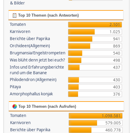
& Bilder
Top 10 Themen (nach Antworten)
Tomaten
2.101
Karnivoren
1.025
Berichte über Paprika
941
Orchideen(Allgemein)
869
Brugmansia/Engelstrompeten
540
Was blüht denn jetzt bei euch?
498
Infos und Erfahrungsberichte
437
rund um die Banane
Philodendron (Allgemein)
430
Pitaya
403
Amorphophallus konjak
376
Top 10 Themen (nach Aufrufen)
Tomaten
1.098.581
Karnivoren
579.005
Berichte über Paprika
460.778