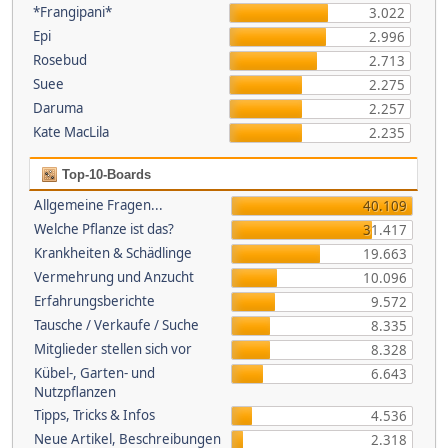
*Frangipani*
3.022
Epi
2.996
Rosebud
2.713
Suee
2.275
Daruma
2.257
Kate MacLila
2.235
Top-10-Boards
Allgemeine Fragen...
40.109
Welche Pflanze ist das?
31.417
Krankheiten & Schädlinge
19.663
Vermehrung und Anzucht
10.096
Erfahrungsberichte
9.572
Tausche / Verkaufe / Suche
8.335
Mitglieder stellen sich vor
8.328
Kübel-, Garten- und
6.643
Nutzpflanzen
Tipps, Tricks & Infos
4.536
Neue Artikel, Beschreibungen
2.318