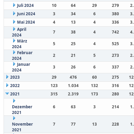
Juli 2024
10
64
29
279
2
Juni 2024
3
34
6
380
3
Mai 2024
4
13
4
336
3
April
7
38
4
742
4
2024
März
5
25
4
525
3
2024
Februar
2
21
5
273
2
2024
Januar
3
26
6
337
2
2024
2023
29
476
60
275
12
2022
123
1.034
132
316
12
2021
315
2.319
173
280
12
Dezember
6
63
3
214
1
2021
November
7
77
13
228
1
2021