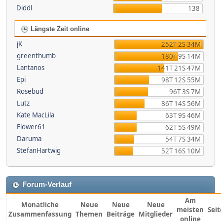
Diddl
138
Längste Zeit online
jK
252T 2S 34M
greenthumb
180T 9S 14M
Lantanos
141T 21S 47M
Epi
98T 12S 55M
Rosebud
96T 3S 7M
Lutz
86T 14S 56M
Kate MacLila
63T 9S 46M
Flower61
62T 5S 49M
Daruma
54T 7S 34M
StefanHartwig
52T 16S 10M
Forum-Verlauf
Am
Monatliche
Neue
Neue
Neue
meisten
Sei
Zusammenfassung
Themen
Beiträge
Mitglieder
online