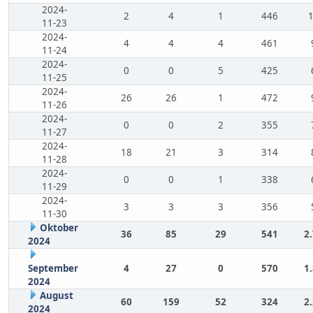
2024-
2
4
1
446
11-23
2024-
4
4
4
461
11-24
2024-
0
0
5
425
11-25
2024-
26
26
1
472
11-26
2024-
0
0
2
355
11-27
2024-
18
21
3
314
11-28
2024-
0
0
1
338
11-29
2024-
3
3
3
356
11-30
Oktober
36
85
29
541
2
2024
September
4
27
0
570
1
2024
August
60
159
52
324
2
2024