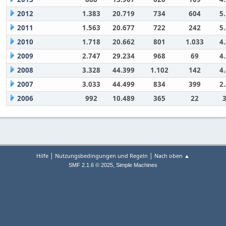
2012
1.383
20.719
734
604
5
2011
1.563
20.677
722
242
5
2010
1.718
20.662
801
1.033
4
2009
2.747
29.234
968
69
4
2008
3.328
44.399
1.102
142
4
2007
3.033
44.499
834
399
2
2006
992
10.489
365
22
|
|
Hilfe
Nutzungsbedingungen und Regeln
Nach oben ▲
,
SMF 2.1.6 © 2025
Simple Machines