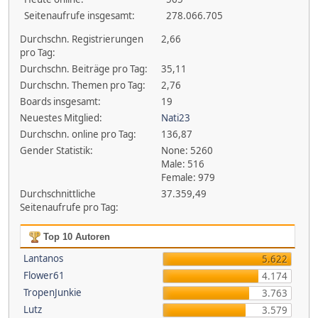
Seitenaufrufe insgesamt:
278.066.705
Durchschn. Registrierungen
2,66
pro Tag:
Durchschn. Beiträge pro Tag:
35,11
Durchschn. Themen pro Tag:
2,76
Boards insgesamt:
19
Neuestes Mitglied:
Nati23
Durchschn. online pro Tag:
136,87
Gender Statistik:
None: 5260
Male: 516
Female: 979
Durchschnittliche
37.359,49
Seitenaufrufe pro Tag:
Top 10 Autoren
Lantanos
5.622
Flower61
4.174
TropenJunkie
3.763
Lutz
3.579