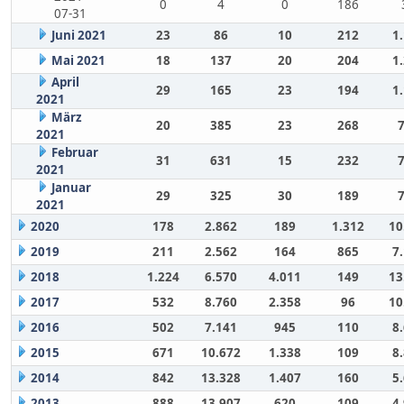
0
4
0
186
07-31
Juni 2021
23
86
10
212
1
Mai 2021
18
137
20
204
1
April
29
165
23
194
1
2021
März
20
385
23
268
2021
Februar
31
631
15
232
2021
Januar
29
325
30
189
2021
2020
178
2.862
189
1.312
10
2019
211
2.562
164
865
7
2018
1.224
6.570
4.011
149
13
2017
532
8.760
2.358
96
10
2016
502
7.141
945
110
8
2015
671
10.672
1.338
109
8
2014
842
13.328
1.407
160
5
2013
888
13.907
620
109
4