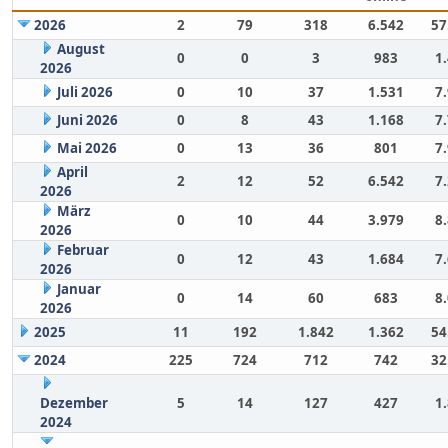
2026
2
79
318
6.542
57
August
0
0
3
983
1
2026
Juli 2026
0
10
37
1.531
7
Juni 2026
0
8
43
1.168
7
Mai 2026
0
13
36
801
7
April
2
12
52
6.542
7
2026
März
0
10
44
3.979
8
2026
Februar
0
12
43
1.684
7
2026
Januar
0
14
60
683
8
2026
2025
11
192
1.842
1.362
54
2024
225
724
712
742
32
Dezember
5
14
127
427
1
2024