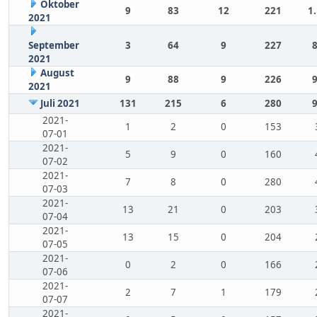
Oktober
9
83
12
221
1
2021
September
3
64
9
227
2021
August
9
88
9
226
2021
Juli 2021
131
215
6
280
2021-
1
2
0
153
07-01
2021-
5
9
0
160
07-02
2021-
7
8
0
280
07-03
2021-
13
21
0
203
07-04
2021-
13
15
0
204
07-05
2021-
0
2
0
166
07-06
2021-
2
7
1
179
07-07
2021-