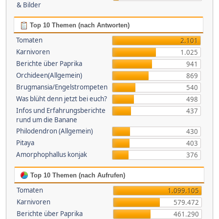
& Bilder
Top 10 Themen (nach Antworten)
Tomaten
2.101
Karnivoren
1.025
Berichte über Paprika
941
Orchideen(Allgemein)
869
Brugmansia/Engelstrompeten
540
Was blüht denn jetzt bei euch?
498
Infos und Erfahrungsberichte
437
rund um die Banane
Philodendron (Allgemein)
430
Pitaya
403
Amorphophallus konjak
376
Top 10 Themen (nach Aufrufen)
Tomaten
1.099.105
Karnivoren
579.472
Berichte über Paprika
461.290