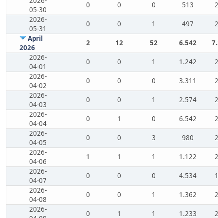
2026-
0
0
0
513
05-30
2026-
0
0
1
497
05-31
April
2
12
52
6.542
7
2026
2026-
0
0
1
1.242
04-01
2026-
0
0
0
3.311
04-02
2026-
0
0
1
2.574
04-03
2026-
0
1
0
6.542
04-04
2026-
0
0
3
980
04-05
2026-
1
1
1
1.122
04-06
2026-
0
0
0
4.534
04-07
2026-
0
0
1
1.362
04-08
2026-
0
1
1
1.233