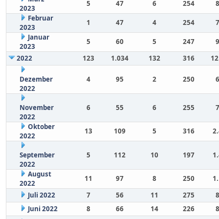
5
47
6
254
2023
Februar
1
47
4
254
2023
Januar
5
60
5
247
2023
2022
123
1.034
132
316
12
Dezember
4
95
2
250
2022
November
6
55
6
255
2022
Oktober
13
109
5
316
2
2022
September
5
112
10
197
1
2022
August
11
97
8
250
1
2022
Juli 2022
7
56
11
275
Juni 2022
8
66
14
226