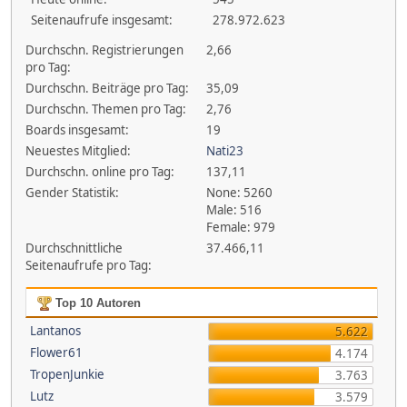
Seitenaufrufe insgesamt:
278.972.623
Durchschn. Registrierungen
2,66
pro Tag:
Durchschn. Beiträge pro Tag:
35,09
Durchschn. Themen pro Tag:
2,76
Boards insgesamt:
19
Neuestes Mitglied:
Nati23
Durchschn. online pro Tag:
137,11
Gender Statistik:
None: 5260
Male: 516
Female: 979
Durchschnittliche
37.466,11
Seitenaufrufe pro Tag:
Top 10 Autoren
Lantanos
5.622
Flower61
4.174
TropenJunkie
3.763
Lutz
3.579