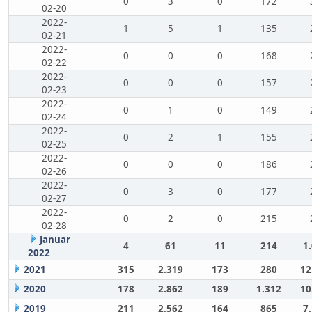
0
3
0
172
02-20
2022-
1
5
1
135
02-21
2022-
0
0
0
168
02-22
2022-
0
0
0
157
02-23
2022-
0
1
0
149
02-24
2022-
0
2
1
155
02-25
2022-
0
0
0
186
02-26
2022-
0
3
0
177
02-27
2022-
0
2
0
215
02-28
Januar
4
61
11
214
1
2022
2021
315
2.319
173
280
12
2020
178
2.862
189
1.312
10
2019
211
2.562
164
865
7