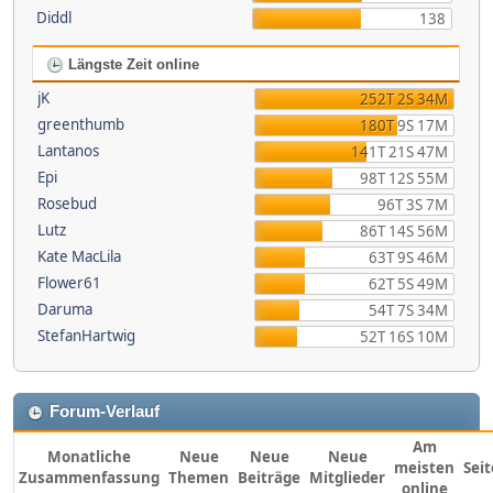
Diddl
138
Längste Zeit online
jK
252T 2S 34M
greenthumb
180T 9S 17M
Lantanos
141T 21S 47M
Epi
98T 12S 55M
Rosebud
96T 3S 7M
Lutz
86T 14S 56M
Kate MacLila
63T 9S 46M
Flower61
62T 5S 49M
Daruma
54T 7S 34M
StefanHartwig
52T 16S 10M
Forum-Verlauf
Am
Monatliche
Neue
Neue
Neue
meisten
Sei
Zusammenfassung
Themen
Beiträge
Mitglieder
online