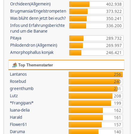
Orchideen(Allgemein)
402.938
Brugmansia/Engelstrompeten
373.922
Was blüht denn jetzt bei euch?
350.241
Infos und Erfahrungsberichte
336.200
rund um die Banane
Pitaya
289.732
Philodendron (Allgemein)
269.997
Amorphophallus konjak
246.421
Top Themenstarter
Lantanos
256
Rosebud
240
greenthumb
231
Lutz
208
*Frangipani*
199
luana-delia
162
Harald
161
Flower61
157
Daruma
140