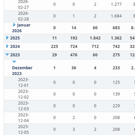
2026-
0
0
2
1.277
02-27
2026-
0
1
2
1.684
02-28
Januar
0
14
60
683
8
2026
2025
11
192
1.842
1.362
54
2024
225
724
712
742
32
2023
29
476
60
275
12
Dezember
1
36
4
233
2
2023
2023-
0
0
0
125
12-01
2023-
0
0
0
139
12-02
2023-
0
0
0
229
12-03
2023-
0
2
0
208
12-04
2023-
0
3
2
208
12-05