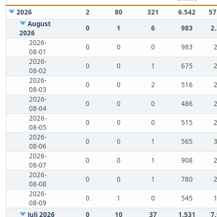
2026
2
80
321
6.542
57
August
0
1
6
983
2
2026
2026-
0
0
0
983
08-01
2026-
0
0
1
675
08-02
2026-
0
0
2
516
08-03
2026-
0
0
0
486
08-04
2026-
0
0
0
515
08-05
2026-
0
0
1
565
08-06
2026-
0
0
1
908
08-07
2026-
0
0
1
780
08-08
2026-
0
1
0
545
08-09
Juli 2026
0
10
37
1.531
7