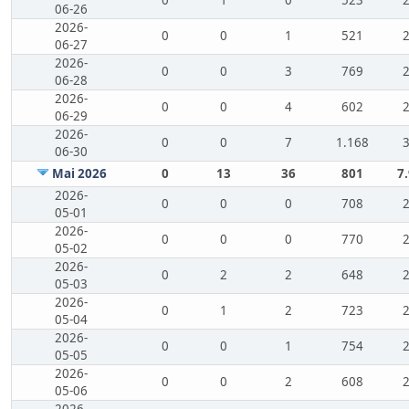
0
1
0
523
06-26
2026-
0
0
1
521
06-27
2026-
0
0
3
769
06-28
2026-
0
0
4
602
06-29
2026-
0
0
7
1.168
06-30
Mai 2026
0
13
36
801
7
2026-
0
0
0
708
05-01
2026-
0
0
0
770
05-02
2026-
0
2
2
648
05-03
2026-
0
1
2
723
05-04
2026-
0
0
1
754
05-05
2026-
0
0
2
608
05-06