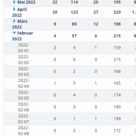
Mai 2022
32
114
20
195
April
20
123
27
220
1
2022
März
9
89
12
198
2022
Februar
4
57
6
215
2022
2022-
2
4
1
159
02-01
2022-
0
0
0
215
02-02
2022-
0
2
0
166
02-03
2022-
1
5
1
165
02-04
2022-
0
4
0
174
02-05
2022-
0
3
0
180
02-06
2022-
0
1
1
199
02-07
2022-
0
2
0
172
02-08