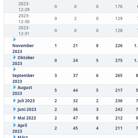
2023-
0
0
0
176
12-29
2023-
0
2
0
129
12-30
2023-
0
0
0
128
12-31
November
1
21
8
226
1
2023
Oktober
0
24
5
275
1
2023
September
3
37
6
265
2023
August
5
44
5
217
2023
Juli 2023
2
32
2
236
Juni 2023
2
36
3
242
Mai 2023
2
47
8
212
April
2
45
4
211
2023
März