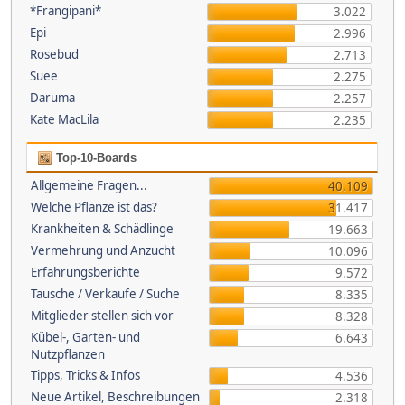
*Frangipani*
3.022
Epi
2.996
Rosebud
2.713
Suee
2.275
Daruma
2.257
Kate MacLila
2.235
Top-10-Boards
Allgemeine Fragen...
40.109
Welche Pflanze ist das?
31.417
Krankheiten & Schädlinge
19.663
Vermehrung und Anzucht
10.096
Erfahrungsberichte
9.572
Tausche / Verkaufe / Suche
8.335
Mitglieder stellen sich vor
8.328
Kübel-, Garten- und
6.643
Nutzpflanzen
Tipps, Tricks & Infos
4.536
Neue Artikel, Beschreibungen
2.318