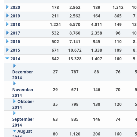
2020
178
2.862
189
1.312
10
2019
211
2.562
164
865
7
2018
1.224
6.570
4.011
149
13
2017
532
8.760
2.358
96
10
2016
502
7.141
945
110
8
2015
671
10.672
1.338
109
8
2014
842
13.328
1.407
160
5
Dezember
27
787
88
76
2014
November
29
671
146
70
2014
Oktober
35
798
130
120
2014
September
63
835
146
74
2014
August
80
1.120
206
160