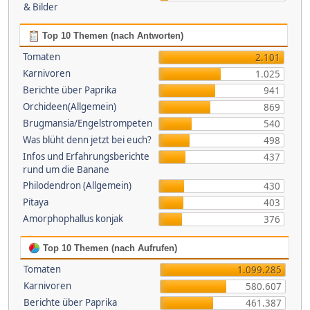
& Bilder
Top 10 Themen (nach Antworten)
Tomaten
2.101
Karnivoren
1.025
Berichte über Paprika
941
Orchideen(Allgemein)
869
Brugmansia/Engelstrompeten
540
Was blüht denn jetzt bei euch?
498
Infos und Erfahrungsberichte
437
rund um die Banane
Philodendron (Allgemein)
430
Pitaya
403
Amorphophallus konjak
376
Top 10 Themen (nach Aufrufen)
Tomaten
1.099.285
Karnivoren
580.607
Berichte über Paprika
461.387