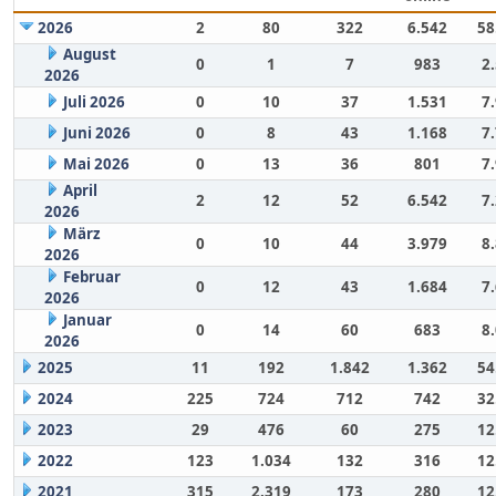
2026
2
80
322
6.542
58
August
0
1
7
983
2
2026
Juli 2026
0
10
37
1.531
7
Juni 2026
0
8
43
1.168
7
Mai 2026
0
13
36
801
7
April
2
12
52
6.542
7
2026
März
0
10
44
3.979
8
2026
Februar
0
12
43
1.684
7
2026
Januar
0
14
60
683
8
2026
2025
11
192
1.842
1.362
54
2024
225
724
712
742
32
2023
29
476
60
275
12
2022
123
1.034
132
316
12
2021
315
2.319
173
280
12