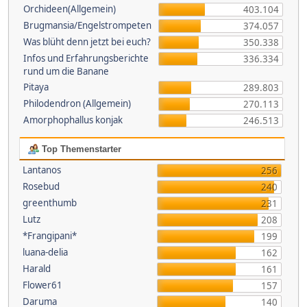
Orchideen(Allgemein)
403.104
Brugmansia/Engelstrompeten
374.057
Was blüht denn jetzt bei euch?
350.338
Infos und Erfahrungsberichte
336.334
rund um die Banane
Pitaya
289.803
Philodendron (Allgemein)
270.113
Amorphophallus konjak
246.513
Top Themenstarter
Lantanos
256
Rosebud
240
greenthumb
231
Lutz
208
*Frangipani*
199
luana-delia
162
Harald
161
Flower61
157
Daruma
140