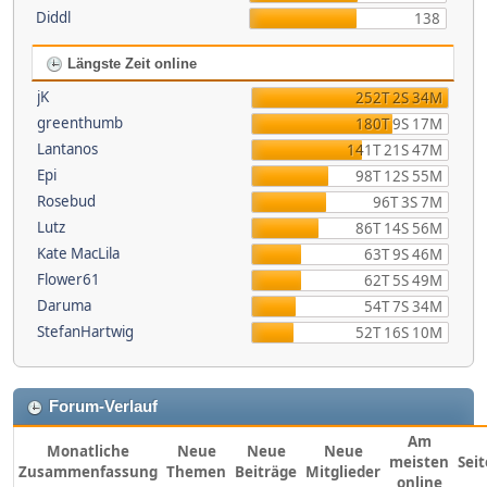
Diddl
138
Längste Zeit online
jK
252T 2S 34M
greenthumb
180T 9S 17M
Lantanos
141T 21S 47M
Epi
98T 12S 55M
Rosebud
96T 3S 7M
Lutz
86T 14S 56M
Kate MacLila
63T 9S 46M
Flower61
62T 5S 49M
Daruma
54T 7S 34M
StefanHartwig
52T 16S 10M
Forum-Verlauf
Am
Monatliche
Neue
Neue
Neue
meisten
Sei
Zusammenfassung
Themen
Beiträge
Mitglieder
online