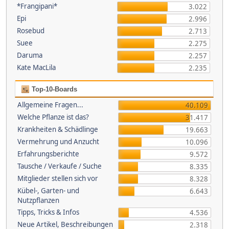
*Frangipani*
3.022
Epi
2.996
Rosebud
2.713
Suee
2.275
Daruma
2.257
Kate MacLila
2.235
Top-10-Boards
Allgemeine Fragen...
40.109
Welche Pflanze ist das?
31.417
Krankheiten & Schädlinge
19.663
Vermehrung und Anzucht
10.096
Erfahrungsberichte
9.572
Tausche / Verkaufe / Suche
8.335
Mitglieder stellen sich vor
8.328
Kübel-, Garten- und
6.643
Nutzpflanzen
Tipps, Tricks & Infos
4.536
Neue Artikel, Beschreibungen
2.318