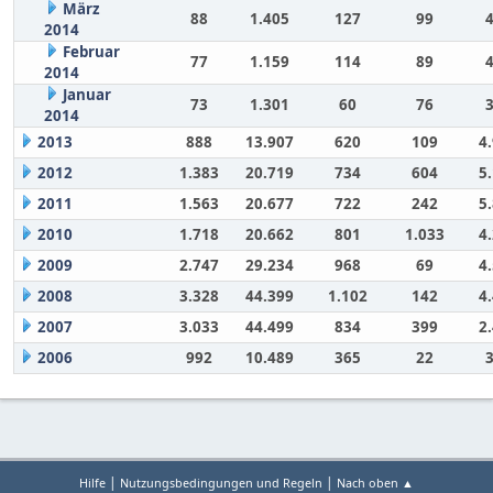
März
88
1.405
127
99
2014
Februar
77
1.159
114
89
2014
Januar
73
1.301
60
76
2014
2013
888
13.907
620
109
4
2012
1.383
20.719
734
604
5
2011
1.563
20.677
722
242
5
2010
1.718
20.662
801
1.033
4
2009
2.747
29.234
968
69
4
2008
3.328
44.399
1.102
142
4
2007
3.033
44.499
834
399
2
2006
992
10.489
365
22
|
|
Hilfe
Nutzungsbedingungen und Regeln
Nach oben ▲