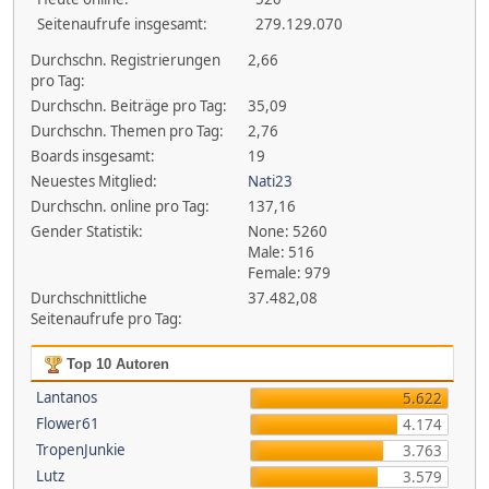
Seitenaufrufe insgesamt:
279.129.070
Durchschn. Registrierungen
2,66
pro Tag:
Durchschn. Beiträge pro Tag:
35,09
Durchschn. Themen pro Tag:
2,76
Boards insgesamt:
19
Neuestes Mitglied:
Nati23
Durchschn. online pro Tag:
137,16
Gender Statistik:
None: 5260
Male: 516
Female: 979
Durchschnittliche
37.482,08
Seitenaufrufe pro Tag:
Top 10 Autoren
Lantanos
5.622
Flower61
4.174
TropenJunkie
3.763
Lutz
3.579