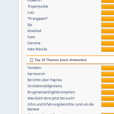
Flower61
TropenJunkie
Lutz
*Frangipani*
Epi
Rosebud
Suee
Daruma
Kate MacLila
Top 10 Themen (nach Antworten)
Tomaten
Karnivoren
Berichte über Paprika
Orchideen(Allgemein)
Brugmansia/Engelstrompeten
Was blüht denn jetzt bei euch?
Infos und Erfahrungsberichte rund um die
Banane