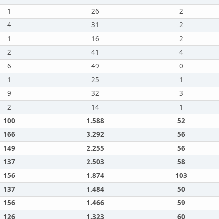
1
26
2
4
31
2
1
16
2
2
41
4
6
49
0
1
25
1
9
32
3
2
14
1
100
1.588
52
166
3.292
56
149
2.255
56
137
2.503
58
156
1.874
103
137
1.484
50
156
1.466
59
126
1.323
60