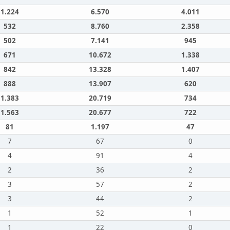
1.224
6.570
4.011
532
8.760
2.358
502
7.141
945
671
10.672
1.338
842
13.328
1.407
888
13.907
620
1.383
20.719
734
1.563
20.677
722
81
1.197
47
7
67
0
4
91
4
2
36
2
3
57
2
3
44
2
1
52
1
1
22
0