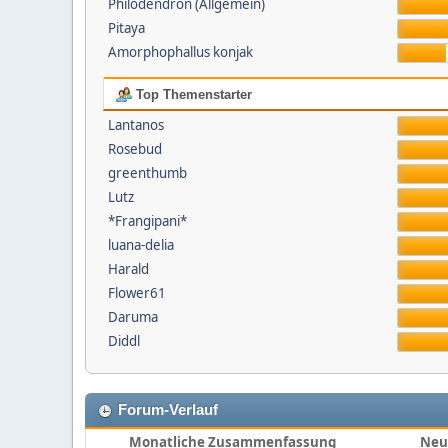
Philodendron (Allgemein)
Pitaya
Amorphophallus konjak
Top Themenstarter
Lantanos
Rosebud
greenthumb
Lutz
*Frangipani*
luana-delia
Harald
Flower61
Daruma
Diddl
Forum-Verlauf
Monatliche Zusammenfassung
Neu