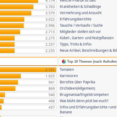
Welche Pflanze ist das?
4.174
Krankheiten & Schädlinge
3.763
Vermehrung und Anzucht
3.579
Erfahrungsberichte
3.022
Tausche / Verkaufe / Suche
2.996
Mitglieder stellen sich vor
2.713
Kübel-, Garten- und Nutzpflanzen
2.275
Tipps, Tricks & Infos
2.257
Neue Artikel, Beschreibungen & Bi
2.235
Top 10 Themen (nach Aufrufen
Tomaten
2.101
Karnivoren
1.025
Berichte über Paprika
941
Orchideen(Allgemein)
869
Brugmansia/Engelstrompeten
540
Was blüht denn jetzt bei euch?
498
Infos und Erfahrungsberichte rund
437
Banane