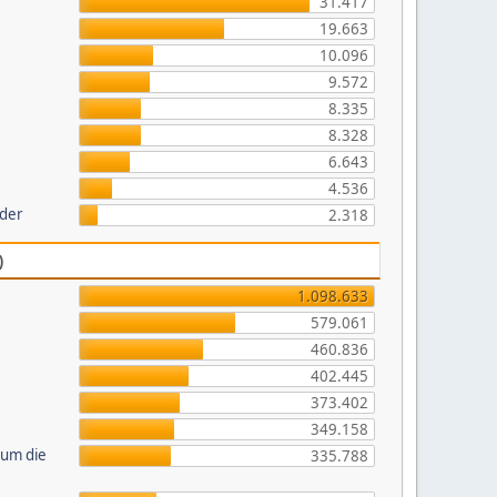
31.417
19.663
10.096
9.572
8.335
8.328
6.643
4.536
lder
2.318
)
1.098.633
579.061
460.836
402.445
373.402
349.158
 um die
335.788