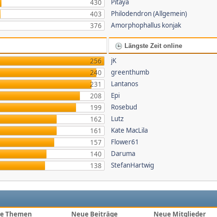
Pitaya
430
Philodendron (Allgemein)
403
Amorphophallus konjak
376
Längste Zeit online
jK
256
greenthumb
240
Lantanos
231
Epi
208
Rosebud
199
Lutz
162
Kate MacLila
161
Flower61
157
Daruma
140
StefanHartwig
138
e Themen
Neue Beiträge
Neue Mitglieder