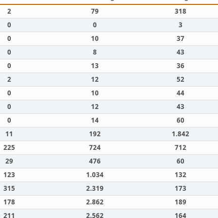
2
79
318
0
0
3
0
10
37
0
8
43
0
13
36
2
12
52
0
10
44
0
12
43
0
14
60
11
192
1.842
225
724
712
29
476
60
123
1.034
132
315
2.319
173
178
2.862
189
211
2.562
164