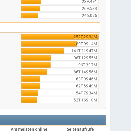
289.491
269.533
246.076
252T 2S 34M
180T 9S 14M
141T 21S 47M
98T 12S 55M
96T 3S 7M
86T 14S 56M
63T 9S 46M
62T 5S 49M
54T 7S 34M
52T 16S 10M
Am meisten online
Seitenaufrufe