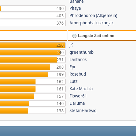
Banane
Pitaya
430
Philodendron (Allgemein)
403
Amorphophallus konjak
376
Längste Zeit online
jK
256
greenthumb
240
Lantanos
231
Epi
208
Rosebud
199
Lutz
162
Kate MacLila
161
Flower61
157
Daruma
140
StefanHartwig
138