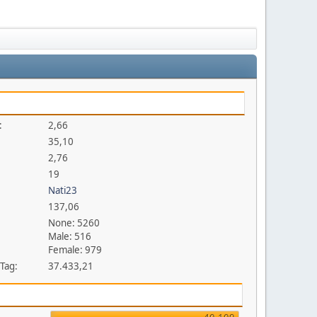
:
2,66
35,10
2,76
19
Nati23
137,06
None: 5260
Male: 516
Female: 979
 Tag:
37.433,21