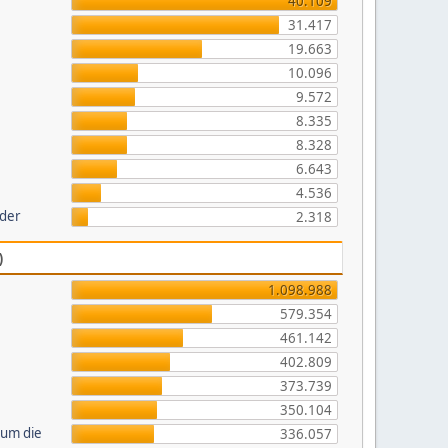
40.109
31.417
19.663
10.096
9.572
8.335
8.328
6.643
4.536
lder
2.318
)
1.098.988
579.354
461.142
402.809
373.739
350.104
 um die
336.057