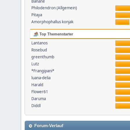
Banane
Philodendron (Allgemein)
Pitaya
Amorphophallus konjak
Top Themenstarter
Lantanos
Rosebud
greenthumb
Lutz
*Frangipani*
luana-delia
Harald
Flower61
Daruma
Diddl
Forum-Verlauf