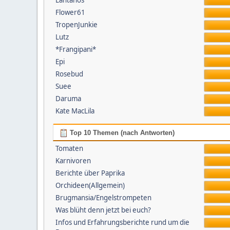
Lantanos
Flower61
TropenJunkie
Lutz
*Frangipani*
Epi
Rosebud
Suee
Daruma
Kate MacLila
Top 10 Themen (nach Antworten)
Tomaten
Karnivoren
Berichte über Paprika
Orchideen(Allgemein)
Brugmansia/Engelstrompeten
Was blüht denn jetzt bei euch?
Infos und Erfahrungsberichte rund um die