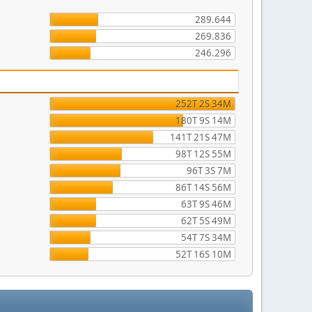
289.644
269.836
246.296
252T 2S 34M
180T 9S 14M
141T 21S 47M
98T 12S 55M
96T 3S 7M
86T 14S 56M
63T 9S 46M
62T 5S 49M
54T 7S 34M
52T 16S 10M