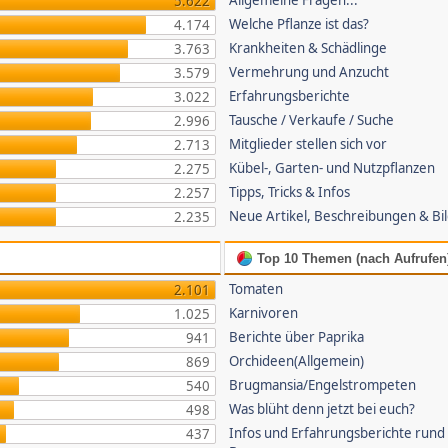
Allgemeine Fragen...
5.622
Welche Pflanze ist das?
4.174
Krankheiten & Schädlinge
3.763
Vermehrung und Anzucht
3.579
Erfahrungsberichte
3.022
Tausche / Verkaufe / Suche
2.996
Mitglieder stellen sich vor
2.713
Kübel-, Garten- und Nutzpflanzen
2.275
Tipps, Tricks & Infos
2.257
Neue Artikel, Beschreibungen & Bi
2.235
Top 10 Themen (nach Aufrufen
Tomaten
2.101
Karnivoren
1.025
Berichte über Paprika
941
Orchideen(Allgemein)
869
Brugmansia/Engelstrompeten
540
Was blüht denn jetzt bei euch?
498
Infos und Erfahrungsberichte rund
437