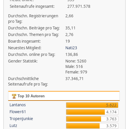
Seitenaufrufe insgesamt:
277.971.578
Durchschn. Registrierungen
2,66
pro Tag:
Durchschn. Beiträge pro Tag:
35,11
Durchschn. Themen pro Tag:
2,76
Boards insgesamt:
19
Neuestes Mitglied:
Nati23
Durchschn. online pro Tag:
136,86
Gender Statistik:
None: 5260
Male: 516
Female: 979
Durchschnittliche
37.346,71
Seitenaufrufe pro Tag:
Top 10 Autoren
Lantanos
5.622
Flower61
4.174
TropenJunkie
3.763
Lutz
3.579