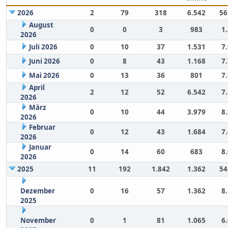
2026
2
79
318
6.542
56
August
0
0
3
983
1
2026
Juli 2026
0
10
37
1.531
7
Juni 2026
0
8
43
1.168
7
Mai 2026
0
13
36
801
7
April
2
12
52
6.542
7
2026
März
0
10
44
3.979
8
2026
Februar
0
12
43
1.684
7
2026
Januar
0
14
60
683
8
2026
2025
11
192
1.842
1.362
54
Dezember
0
16
57
1.362
8
2025
November
0
1
81
1.065
6