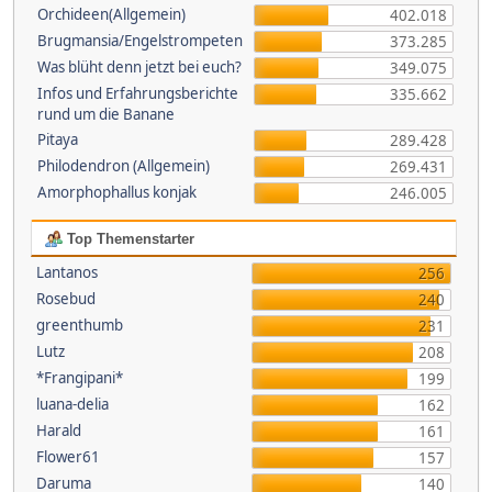
Orchideen(Allgemein)
402.018
Brugmansia/Engelstrompeten
373.285
Was blüht denn jetzt bei euch?
349.075
Infos und Erfahrungsberichte
335.662
rund um die Banane
Pitaya
289.428
Philodendron (Allgemein)
269.431
Amorphophallus konjak
246.005
Top Themenstarter
Lantanos
256
Rosebud
240
greenthumb
231
Lutz
208
*Frangipani*
199
luana-delia
162
Harald
161
Flower61
157
Daruma
140