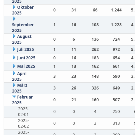
2025
Oktober
0
31
66
1.244
5
2025
September
1
16
108
1.228
4
2025
August
0
6
136
724
5
2025
Juli 2025
1
11
262
972
5
Juni 2025
0
16
183
654
4
Mai 2025
1
13
162
661
4
April
3
23
148
590
3
2025
März
3
26
326
649
2
2025
Februar
0
21
160
507
2
2025
2025-
0
0
4
250
02-01
2025-
0
0
3
313
02-02
2025-