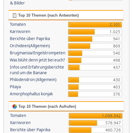
& Bilder
Top 10 Themen (nach Antworten)
Tomaten
2.101
Karnivoren
1.025
Berichte über Paprika
941
Orchideen(Allgemein)
869
Brugmansia/Engelstrompeten
540
Was blüht denn jetzt bei euch?
498
Infos und Erfahrungsberichte
437
rund um die Banane
Philodendron (Allgemein)
430
Pitaya
403
Amorphophallus konjak
376
Top 10 Themen (nach Aufrufen)
Tomaten
1.098.542
Karnivoren
578.947
Berichte über Paprika
460.726