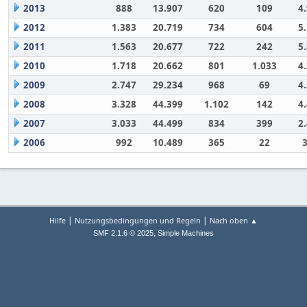
2013
888
13.907
620
109
4
2012
1.383
20.719
734
604
5
2011
1.563
20.677
722
242
5
2010
1.718
20.662
801
1.033
4
2009
2.747
29.234
968
69
4
2008
3.328
44.399
1.102
142
4
2007
3.033
44.499
834
399
2
2006
992
10.489
365
22
|
|
Hilfe
Nutzungsbedingungen und Regeln
Nach oben ▲
,
SMF 2.1.6 © 2025
Simple Machines