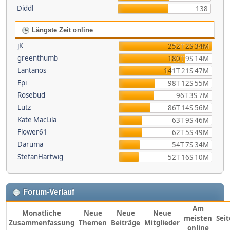
Diddl
138
Längste Zeit online
jK
252T 2S 34M
greenthumb
180T 9S 14M
Lantanos
141T 21S 47M
Epi
98T 12S 55M
Rosebud
96T 3S 7M
Lutz
86T 14S 56M
Kate MacLila
63T 9S 46M
Flower61
62T 5S 49M
Daruma
54T 7S 34M
StefanHartwig
52T 16S 10M
Forum-Verlauf
Am
Monatliche
Neue
Neue
Neue
meisten
Sei
Zusammenfassung
Themen
Beiträge
Mitglieder
online