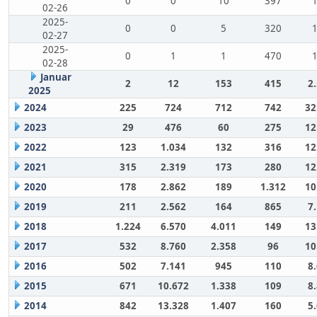
0
0
10
397
02-26
2025-
0
0
5
320
02-27
2025-
0
1
1
470
02-28
Januar
2
12
153
415
2
2025
2024
225
724
712
742
32
2023
29
476
60
275
12
2022
123
1.034
132
316
12
2021
315
2.319
173
280
12
2020
178
2.862
189
1.312
10
2019
211
2.562
164
865
7
2018
1.224
6.570
4.011
149
13
2017
532
8.760
2.358
96
10
2016
502
7.141
945
110
8
2015
671
10.672
1.338
109
8
2014
842
13.328
1.407
160
5