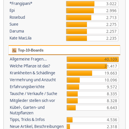
*Frangipani*
3.022
Epi
2.996
Rosebud
2.713
Suee
2.275
Daruma
2.257
Kate MacLila
2.235
Top-10-Boards
Allgemeine Fragen...
40.109
Welche Pflanze ist das?
31.417
Krankheiten & Schädlinge
19.663
Vermehrung und Anzucht
10.096
Erfahrungsberichte
9.572
Tausche / Verkaufe / Suche
8.335
Mitglieder stellen sich vor
8.328
Kübel-, Garten- und
6.643
Nutzpflanzen
Tipps, Tricks & Infos
4.536
Neue Artikel, Beschreibungen
2.318