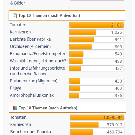
& Bilder
Top 10 Themen (nach Antworten)
Tomaten
2.101
Karnivoren
1.025
Berichte über Paprika
941
Orchideen(Allgemein)
869
Brugmansia/Engelstrompeten
540
Was blüht denn jetzt bei euch?
498
Infos und Erfahrungsberichte
437
rund um die Banane
Philodendron (Allgemein)
430
Pitaya
403
Amorphophallus konjak
376
Top 10 Themen (nach Aufrufen)
Tomaten
1.098.594
Karnivoren
579.017
Berichte über Paprika
460.794