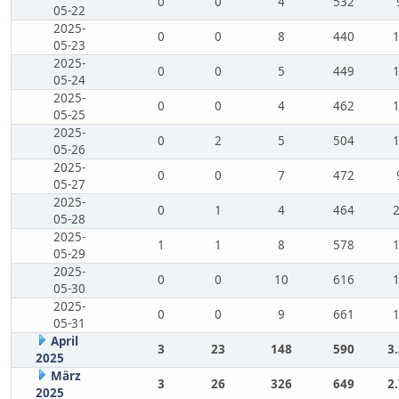
0
0
4
532
05-22
2025-
0
0
8
440
05-23
2025-
0
0
5
449
05-24
2025-
0
0
4
462
05-25
2025-
0
2
5
504
05-26
2025-
0
0
7
472
05-27
2025-
0
1
4
464
05-28
2025-
1
1
8
578
05-29
2025-
0
0
10
616
05-30
2025-
0
0
9
661
05-31
April
3
23
148
590
3
2025
März
3
26
326
649
2
2025