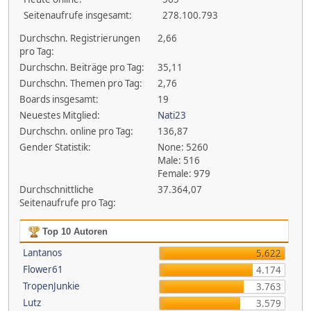
Seitenaufrufe insgesamt:
278.100.793
Durchschn. Registrierungen
2,66
pro Tag:
Durchschn. Beiträge pro Tag:
35,11
Durchschn. Themen pro Tag:
2,76
Boards insgesamt:
19
Neuestes Mitglied:
Nati23
Durchschn. online pro Tag:
136,87
Gender Statistik:
None: 5260
Male: 516
Female: 979
Durchschnittliche
37.364,07
Seitenaufrufe pro Tag:
Top 10 Autoren
Lantanos
5.622
Flower61
4.174
TropenJunkie
3.763
Lutz
3.579