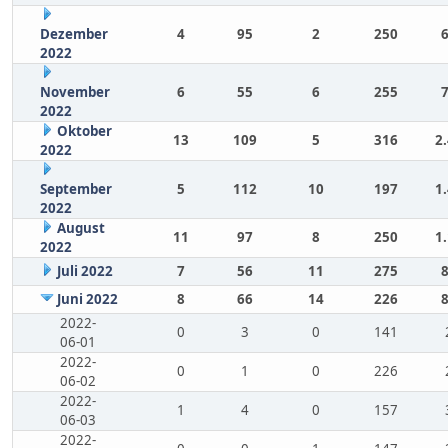
Dezember
4
95
2
250
2022
November
6
55
6
255
2022
Oktober
13
109
5
316
2
2022
September
5
112
10
197
1
2022
August
11
97
8
250
1
2022
Juli 2022
7
56
11
275
Juni 2022
8
66
14
226
2022-
0
3
0
141
06-01
2022-
0
1
0
226
06-02
2022-
1
4
0
157
06-03
2022-