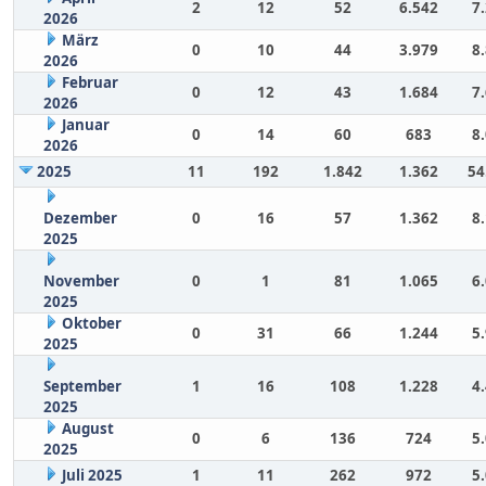
2
12
52
6.542
7
2026
März
0
10
44
3.979
8
2026
Februar
0
12
43
1.684
7
2026
Januar
0
14
60
683
8
2026
2025
11
192
1.842
1.362
54
Dezember
0
16
57
1.362
8
2025
November
0
1
81
1.065
6
2025
Oktober
0
31
66
1.244
5
2025
September
1
16
108
1.228
4
2025
August
0
6
136
724
5
2025
Juli 2025
1
11
262
972
5