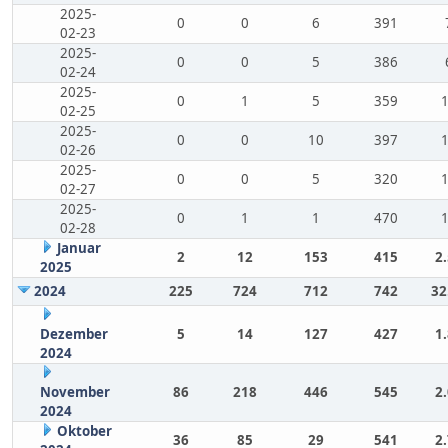
2025-
0
0
6
391
02-23
2025-
0
0
5
386
02-24
2025-
0
1
5
359
02-25
2025-
0
0
10
397
02-26
2025-
0
0
5
320
02-27
2025-
0
1
1
470
02-28
Januar
2
12
153
415
2
2025
2024
225
724
712
742
32
Dezember
5
14
127
427
1
2024
November
86
218
446
545
2
2024
Oktober
36
85
29
541
2