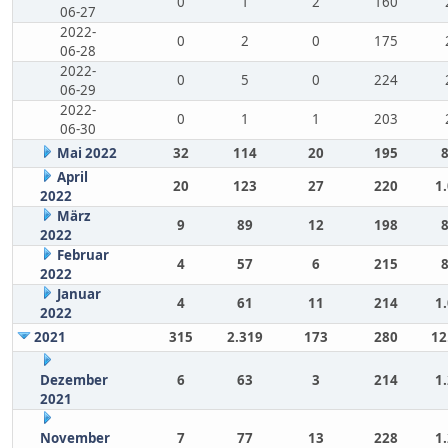
0
1
2
160
06-27
2022-
0
2
0
175
06-28
2022-
0
5
0
224
06-29
2022-
0
1
1
203
06-30
Mai 2022
32
114
20
195
April
20
123
27
220
1
2022
März
9
89
12
198
2022
Februar
4
57
6
215
2022
Januar
4
61
11
214
1
2022
2021
315
2.319
173
280
12
Dezember
6
63
3
214
1
2021
November
7
77
13
228
1