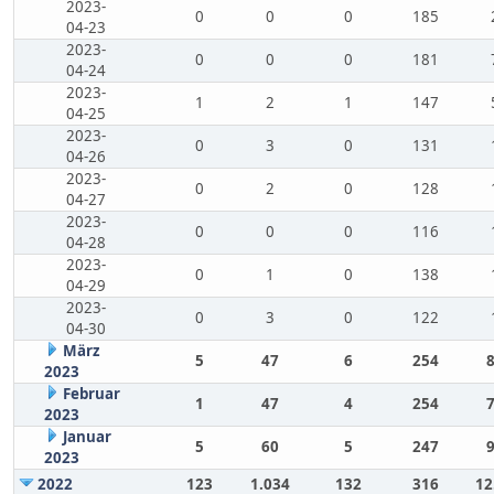
2023-
0
0
0
185
04-23
2023-
0
0
0
181
04-24
2023-
1
2
1
147
04-25
2023-
0
3
0
131
04-26
2023-
0
2
0
128
04-27
2023-
0
0
0
116
04-28
2023-
0
1
0
138
04-29
2023-
0
3
0
122
04-30
März
5
47
6
254
2023
Februar
1
47
4
254
2023
Januar
5
60
5
247
2023
2022
123
1.034
132
316
12