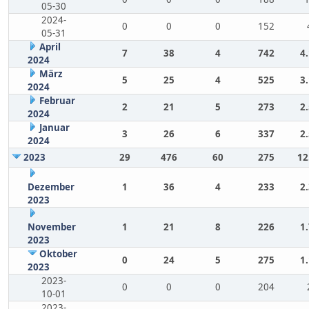
05-30
2024-
0
0
0
152
05-31
April
7
38
4
742
4
2024
März
5
25
4
525
3
2024
Februar
2
21
5
273
2
2024
Januar
3
26
6
337
2
2024
2023
29
476
60
275
12
Dezember
1
36
4
233
2
2023
November
1
21
8
226
1
2023
Oktober
0
24
5
275
1
2023
2023-
0
0
0
204
10-01
2023-