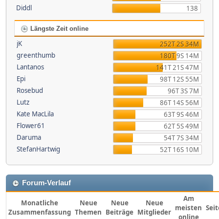
Diddl
138
Längste Zeit online
jK
252T 2S 34M
greenthumb
180T 9S 14M
Lantanos
141T 21S 47M
Epi
98T 12S 55M
Rosebud
96T 3S 7M
Lutz
86T 14S 56M
Kate MacLila
63T 9S 46M
Flower61
62T 5S 49M
Daruma
54T 7S 34M
StefanHartwig
52T 16S 10M
Forum-Verlauf
Am
Monatliche
Neue
Neue
Neue
meisten
Sei
Zusammenfassung
Themen
Beiträge
Mitglieder
online