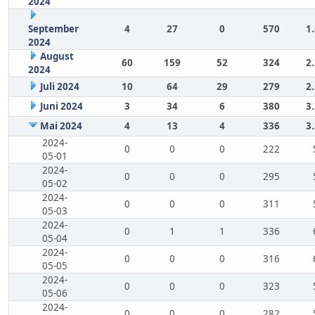
2024
September
4
27
0
570
1
2024
August
60
159
52
324
2
2024
Juli 2024
10
64
29
279
2
Juni 2024
3
34
6
380
3
Mai 2024
4
13
4
336
3
2024-
0
0
0
222
05-01
2024-
0
0
0
295
05-02
2024-
0
0
0
311
05-03
2024-
0
1
1
336
05-04
2024-
0
0
0
316
05-05
2024-
0
0
0
323
05-06
2024-
0
0
0
282