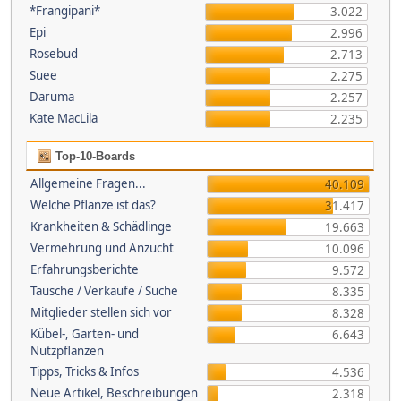
*Frangipani*
3.022
Epi
2.996
Rosebud
2.713
Suee
2.275
Daruma
2.257
Kate MacLila
2.235
Top-10-Boards
Allgemeine Fragen...
40.109
Welche Pflanze ist das?
31.417
Krankheiten & Schädlinge
19.663
Vermehrung und Anzucht
10.096
Erfahrungsberichte
9.572
Tausche / Verkaufe / Suche
8.335
Mitglieder stellen sich vor
8.328
Kübel-, Garten- und
6.643
Nutzpflanzen
Tipps, Tricks & Infos
4.536
Neue Artikel, Beschreibungen
2.318