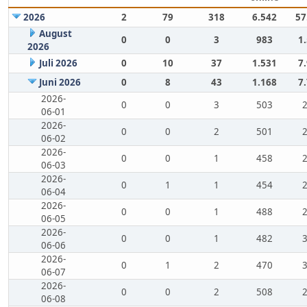
2026
2
79
318
6.542
57
August
0
0
3
983
1
2026
Juli 2026
0
10
37
1.531
7
Juni 2026
0
8
43
1.168
7
2026-
0
0
3
503
06-01
2026-
0
0
2
501
06-02
2026-
0
0
1
458
06-03
2026-
0
1
1
454
06-04
2026-
0
0
1
488
06-05
2026-
0
0
1
482
06-06
2026-
0
1
2
470
06-07
2026-
0
0
2
508
06-08