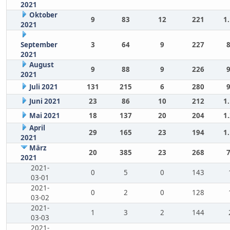
2021
Oktober
9
83
12
221
1
2021
September
3
64
9
227
2021
August
9
88
9
226
2021
Juli 2021
131
215
6
280
Juni 2021
23
86
10
212
1
Mai 2021
18
137
20
204
1
April
29
165
23
194
1
2021
März
20
385
23
268
2021
2021-
0
5
0
143
03-01
2021-
0
2
0
128
03-02
2021-
1
3
2
144
03-03
2021-