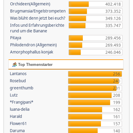
Orchideen(Allgemein)
402.418
Brugmansia/Engelstrompeten
373.352
Was blüht denn jetzt bei euch?
349.126
Infos und Erfahrungsberichte
335.747
rund um die Banane
Pitaya
289.456
Philodendron (Allgemein)
269.493
Amorphophallus konjak
246.046
Top Themenstarter
Lantanos
256
Rosebud
240
greenthumb
231
Lutz
208
*Frangipani*
199
luana-delia
162
Harald
161
Flower61
157
Daruma
140