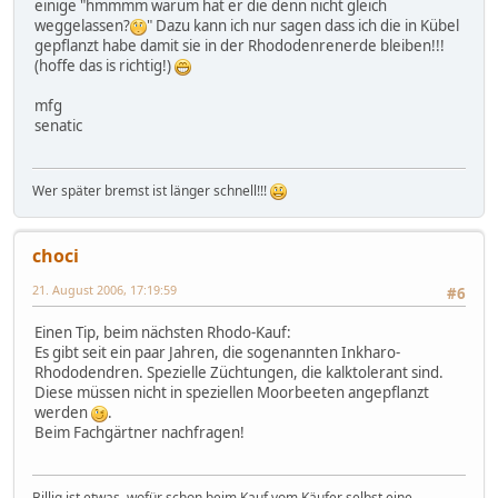
einige "hmmmm warum hat er die denn nicht gleich
weggelassen?
" Dazu kann ich nur sagen dass ich die in Kübel
gepflanzt habe damit sie in der Rhododenrenerde bleiben!!!
(hoffe das is richtig!)
mfg
senatic
Wer später bremst ist länger schnell!!!
choci
21. August 2006, 17:19:59
#6
Einen Tip, beim nächsten Rhodo-Kauf:
Es gibt seit ein paar Jahren, die sogenannten Inkharo-
Rhododendren. Spezielle Züchtungen, die kalktolerant sind.
Diese müssen nicht in speziellen Moorbeeten angepflanzt
werden
.
Beim Fachgärtner nachfragen!
Billig ist etwas. wofür schon beim Kauf vom Käufer selbst eine