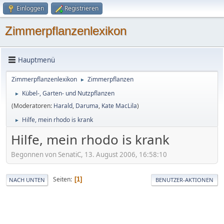
Einloggen
Registrieren
Zimmerpflanzenlexikon
Hauptmenü
Zimmerpflanzenlexikon
Zimmerpflanzen
►
Kübel-, Garten- und Nutzpflanzen
►
(Moderatoren:
Harald
,
Daruma
,
Kate MacLila
)
Hilfe, mein rhodo is krank
►
Hilfe, mein rhodo is krank
Begonnen von SenatiC, 13. August 2006, 16:58:10
Seiten
1
NACH UNTEN
BENUTZER-AKTIONEN