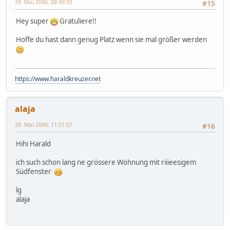
29. Mai 2006, 08:49:55
#15
Hey super
Gratuliere!!
Hoffe du hast dann genug Platz wenn sie mal größer werden
https://www.haraldkreuzer.net
alaja
29. Mai 2006, 11:51:07
#16
Hihi Harald
ich such schon lang ne grössere Wohnung mit riiieesigem
Südfenster
lg
alaja