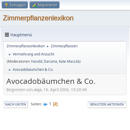
Einloggen
Registrieren
Zimmerpflanzenlexikon
Hauptmenü
Zimmerpflanzenlexikon
Zimmerpflanzen
►
Vermehrung und Anzucht
►
(Moderatoren:
Harald
,
Daruma
,
Kate MacLila
)
Avocadobäumchen & Co.
►
Avocadobäumchen & Co.
Begonnen von alaja, 16. April 2006, 19:20:46
1
Seiten
2
NACH UNTEN
BENUTZER-AKTIONEN