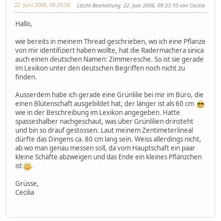
22. Juni 2006, 09:29:50
Letzte Bearbeitung
: 22. Juni 2006, 09:33:10 von Cecilia
Hallo,
wie bereits in meinem Thread geschrieben, wo ich eine Pflanze
von mir identifiziert haben wollte, hat die Radermachera sinica
auch einen deutschen Namen: Zimmeresche. So ist sie gerade
im Lexikon unter den deutschen Begriffen noch nicht zu
finden.
Ausserdem habe ich gerade eine Grünlilie bei mir im Büro, die
einen Blütenschaft ausgebildet hat, der länger ist als 60 cm
wie in der Beschreibung im Lexikon angegeben. Hatte
spasseshalber nachgeschaut, was über Grünlilien drinsteht
und bin so drauf gestossen. Laut meinem Zentimeterlineal
dürfte das Dingens ca. 80 cm lang sein. Weiss allerdings nicht,
ab wo man genau messen soll, da vom Hauptschaft ein paar
kleine Schäfte abzweigen und das Ende ein kleines Pflänzchen
ist
.
Grüsse,
Cecilia