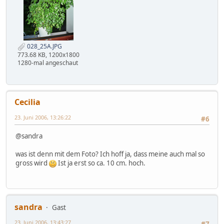
028_25A.JPG
773.68 KB, 1200x1800
1280-mal angeschaut
Cecilia
23. Juni 2006, 13:26:22
#6
@sandra
was ist denn mit dem Foto? Ich hoff ja, dass meine auch mal so
gross wird
Ist ja erst so ca. 10 cm. hoch.
sandra
Gast
23. Juni 2006, 13:43:27
#7