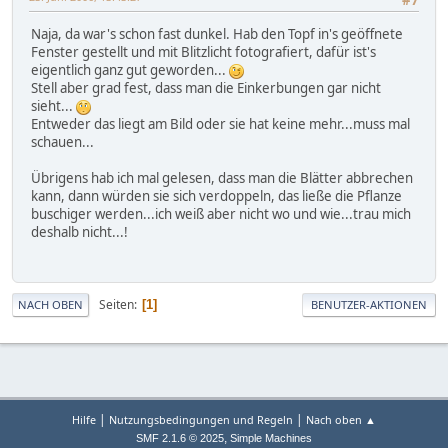
Naja, da war's schon fast dunkel. Hab den Topf in's geöffnete
Fenster gestellt und mit Blitzlicht fotografiert, dafür ist's
eigentlich ganz gut geworden...
Stell aber grad fest, dass man die Einkerbungen gar nicht
sieht...
Entweder das liegt am Bild oder sie hat keine mehr...muss mal
schauen...
Übrigens hab ich mal gelesen, dass man die Blätter abbrechen
kann, dann würden sie sich verdoppeln, das ließe die Pflanze
buschiger werden...ich weiß aber nicht wo und wie...trau mich
deshalb nicht...!
Seiten
1
NACH OBEN
BENUTZER-AKTIONEN
|
|
Hilfe
Nutzungsbedingungen und Regeln
Nach oben ▲
,
SMF 2.1.6 © 2025
Simple Machines