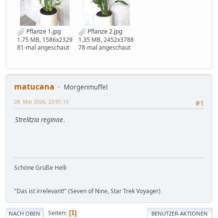
Pflanze 1.jpg
Pflanze 2.jpg
1.75 MB, 1586x2329
1.35 MB, 2452x3788
81-mal angeschaut
78-mal angeschaut
matucana
Morgenmuffel
28. Mai 2026, 23:01:10
#1
Strelitzia reginae
.
Schöne Grüße Helli
"Das ist irrelevant!" (Seven of Nine, Star Trek Voyager)
Seiten
1
NACH OBEN
BENUTZER-AKTIONEN