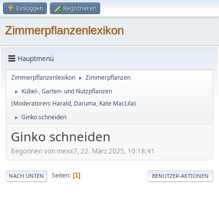
Einloggen
Registrieren
Zimmerpflanzenlexikon
Hauptmenü
Zimmerpflanzenlexikon
Zimmerpflanzen
►
Kübel-, Garten- und Nutzpflanzen
►
(Moderatoren:
Harald
,
Daruma
,
Kate MacLila
)
Ginko schneiden
►
Ginko schneiden
Begonnen von mexx7, 22. März 2025, 10:18:41
Seiten
1
NACH UNTEN
BENUTZER-AKTIONEN