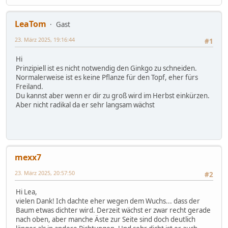
LeaTom
Gast
23. März 2025, 19:16:44
#1
Hi
Prinzipiell ist es nicht notwendig den Ginkgo zu schneiden.
Normalerweise ist es keine Pflanze für den Topf, eher fürs
Freiland.
Du kannst aber wenn er dir zu groß wird im Herbst einkürzen.
Aber nicht radikal da er sehr langsam wächst
mexx7
23. März 2025, 20:57:50
#2
Hi Lea,
vielen Dank! Ich dachte eher wegen dem Wuchs... dass der
Baum etwas dichter wird. Derzeit wächst er zwar recht gerade
nach oben, aber manche Äste zur Seite sind doch deutlich