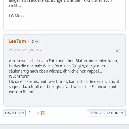
länger als in andere Richtungen. Und sehr dicht ist er auch
nicht...
LG Mexx
LeaTom
Gast
25. März 2025, 08:30:37
#3
Also soweit ich das am Foto und ohne Blätter beurteilen kann,
ist das die normale Wuchsform des Gingko, der ja eher
säulenartig nach oben wächst, ähnlich einer Pappel...
Wuchsform
Ob da ein Formschnitt was bringt, kann ich dir leider auch nicht
sagen, dazu fehlt mir bezüglich Nachwuchs die Erfahrung mit
diesem Baum.
Seiten
1
NACH OBEN
BENUTZER-AKTIONEN