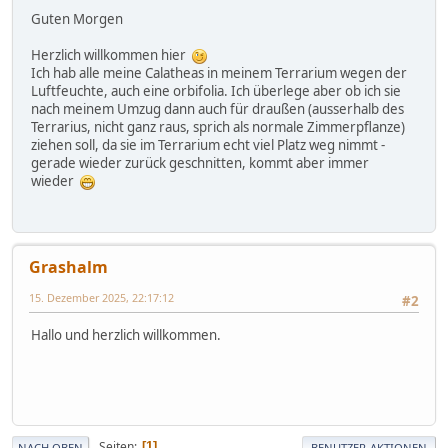
Guten Morgen
Herzlich willkommen hier
Ich hab alle meine Calatheas in meinem Terrarium wegen der
Luftfeuchte, auch eine orbifolia. Ich überlege aber ob ich sie
nach meinem Umzug dann auch für draußen (ausserhalb des
Terrarius, nicht ganz raus, sprich als normale Zimmerpflanze)
ziehen soll, da sie im Terrarium echt viel Platz weg nimmt -
gerade wieder zurück geschnitten, kommt aber immer
wieder
Grashalm
15. Dezember 2025, 22:17:12
#2
Hallo und herzlich willkommen.
Seiten
1
NACH OBEN
BENUTZER-AKTIONEN