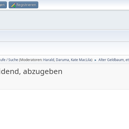
gen
Registrieren
ufe / Suche
(Moderatoren:
Harald
,
Daruma
,
Kate MacLila
)
Alter Geldbaum, e
►
eidend, abzugeben