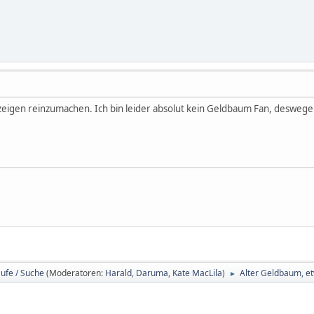
nzeigen reinzumachen. Ich bin leider absolut kein Geldbaum Fan, deswegen
ufe / Suche
(Moderatoren:
Harald
,
Daruma
,
Kate MacLila
)
Alter Geldbaum, e
►