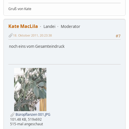
Gruß von Kate
Kate MacLila
Landei
Moderator
18. Oktober 2011, 20:23:38
#7
noch eins vom Gesamteindruck
Büropflanzen 001.JPG
101.48 KB, 519x692
515-mal angeschaut