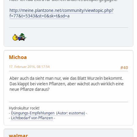
http://meine.plantzone.net/community/viewtopic.php?
f=77&t=5343&st=0&sk=t&sd=a
Michoa
17. Februar 2016, 08:17:54
#40
Aber auch da sieht man nur, wie das Blatt Wurzeln bekommt.
Das klappt bei vielen Pflanzen, aber wächst auch wirklich eine
neue Pflanze daraus?
Hydrokultur rockt!
-
Düngungs-Empfehlungen (Autor: eustoma)
-
-
Lichtbedarf von Pflanzen
-
walmar