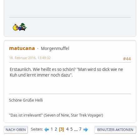
matucana
Morgenmuffel
18. Februar 2016, 13:49:32
#44
Erstaunlich. Wie heißt es so schön? "Man wird so dick wie ne
Kuh und lernt immer noch dazu".
Schöne Grüße Helli
"Das ist irrelevant!" (Seven of Nine, Star Trek Voyager)
1
2
4
5
...
7
Seiten
3
NACH OBEN
BENUTZER-AKTIONEN