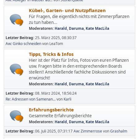
Kübel-, Garten- und Nutzpflanzen
Für Fragen, die eigentlich nichts mit Zimmerpflanzen
zu tun haben...
Moderatoren:
Harald
,
Daruma
,
Kate MacLila
Letzter Beitrag:
25. März 2025, 08:30:37
Aw: Ginko schneiden
von LeaTom
Tipps, Tricks & Infos
Hier ist der Platz für Infos, Fotos von euren Pflanzen
usw. Fragen bitte in den entsprechenden Boards
stellen!! Anschließende fachliche Diskussionen sind
erwünscht!
Moderatoren:
Harald
,
Daruma
,
Kate MacLila
Letzter Beitrag:
08. März 2024, 18:56:24
Re: Adressen von Samenan...
von
Karli
Erfahrungsberichte
Gesammelte Erfahrungsberichte
Moderatoren:
Harald
,
Daruma
,
Kate MacLila
Letzter Beitrag:
06. Juli 2025, 07:31:17
Aw: Zimmerrose
von
Grashalm