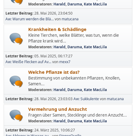
Moderatoren:
Harald
,
Daruma
,
Kate MacLila
Letzter Beitrag:
28. Mai 2026, 23:04:50
Aw: Warum werden die Blä...
von
matucana
Krankheiten & Schädlinge
Kleine Tierchen, welke Blätter, was tun, wenn die
Pflanze krank wird...
Moderatoren:
Harald
,
Daruma
,
Kate MacLila
Letzter Beitrag:
05. Mai 2025, 06:17:27
Aw: Weiße Flecken auf Av...
von
mexx7
Welche Pflanze ist das?
Bestimmung von unbekannten Pflanzen, Knollen,
Samen...
Moderatoren:
Harald
,
Daruma
,
Kate MacLila
Letzter Beitrag:
28. Mai 2026, 23:03:03
Aw: Sukkulente
von
matucana
Vermehrung und Anzucht
Fragen über Samen, Stecklinge und deren Anzucht...
Moderatoren:
Harald
,
Daruma
,
Kate MacLila
Letzter Beitrag:
24. März 2025, 10:06:27
Aw: Ableger in Wasser au...
von
StonerQuelle