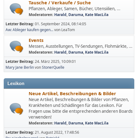
Tausche / Verkaufe / Suche
Pflanzen, Ableger, Samen, Bücher, Utensiilien, ...
Moderatoren:
Harald
,
Daruma
,
Kate MacLila
Letzter Beitrag:
01. September 2024, 08:14:05
Aw: Ableger kaufen gegen...
von LeaTom
Events
Messen, Ausstellungen, TV-Sendungen, Flohmärkte, ...
Moderatoren:
Harald
,
Daruma
,
Kate MacLila
Letzter Beitrag:
24. März 2025, 10:09:01
Mary Jane Berlin
von
StonerQuelle
Lexikon
Neue Artikel, Beschreibungen & Bilder
Neue Artikel, Beschreibungen & Bilder von Pflanzen,
Krankheiten und Schädlingen für das Lexikon. Für
Fragen usw. bitte die entsprechenden anderen Boards
verwenden!
Moderatoren:
Harald
,
Daruma
,
Kate MacLila
Letzter Beitrag:
21. August 2022, 17:48:56