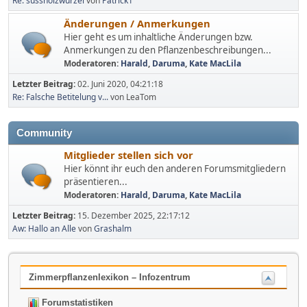
Re: süssholzwurzel
von
Patrick1
Änderungen / Anmerkungen
Hier geht es um inhaltliche Änderungen bzw.
Anmerkungen zu den Pflanzenbeschreibungen...
Moderatoren:
Harald
,
Daruma
,
Kate MacLila
Letzter Beitrag:
02. Juni 2020, 04:21:18
Re: Falsche Betitelung v...
von LeaTom
Community
Mitglieder stellen sich vor
Hier könnt ihr euch den anderen Forumsmitgliedern
präsentieren...
Moderatoren:
Harald
,
Daruma
,
Kate MacLila
Letzter Beitrag:
15. Dezember 2025, 22:17:12
Aw: Hallo an Alle
von
Grashalm
Zimmerpflanzenlexikon – Infozentrum
Forumstatistiken