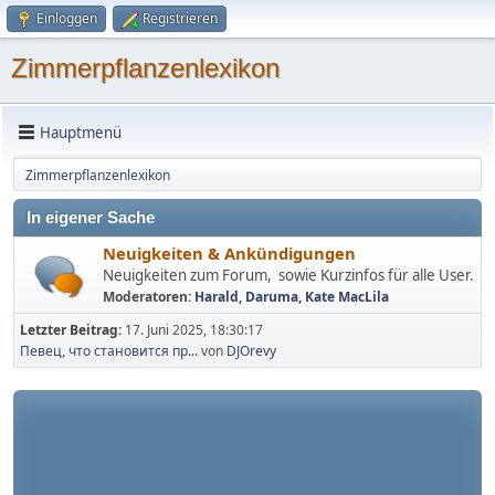
Einloggen
Registrieren
Zimmerpflanzenlexikon
Hauptmenü
Zimmerpflanzenlexikon
In eigener Sache
Neuigkeiten & Ankündigungen
Neuigkeiten zum Forum, sowie Kurzinfos für alle User.
Moderatoren:
Harald
,
Daruma
,
Kate MacLila
Letzter Beitrag:
17. Juni 2025, 18:30:17
Певец, что становится пр...
von
DJOrevy