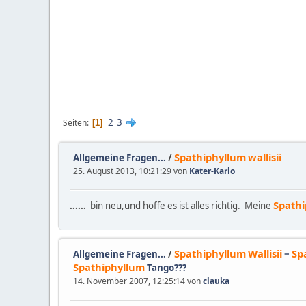
2
3
Seiten
1
Spathiphyllum
wallisii
Allgemeine Fragen...
/
25. August 2013, 10:21:29 von
Kater-Karlo
Spath
......
bin neu,und hoffe es ist alles richtig. Meine
Spathiphyllum
Wallisii
Sp
Allgemeine Fragen...
/
=
Spathiphyllum
Tango???
14. November 2007, 12:25:14 von
clauka