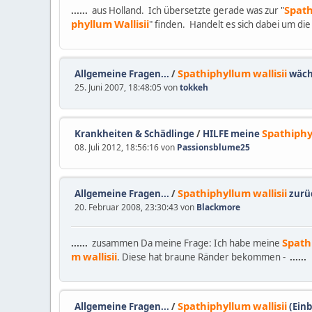
Spat
......
aus Holland. Ich übersetzte gerade was zur "
phyllum
Wallisii
" finden. Handelt es sich dabei um di
Spathiphyllum
wallisii
Allgemeine Fragen...
/
wächs
25. Juni 2007, 18:48:05 von
tokkeh
Spathiph
Krankheiten & Schädlinge
/
HILFE meine
08. Juli 2012, 18:56:16 von
Passionsblume25
Spathiphyllum
wallisii
Allgemeine Fragen...
/
zurü
20. Februar 2008, 23:30:43 von
Blackmore
Spath
......
zusammen Da meine Frage: Ich habe meine
m
wallisii
. Diese hat braune Ränder bekommen -
......
Spathiphyllum
wallisii
Allgemeine Fragen...
/
(Einb