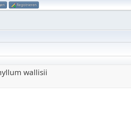
gen
Registrieren
yllum wallisii