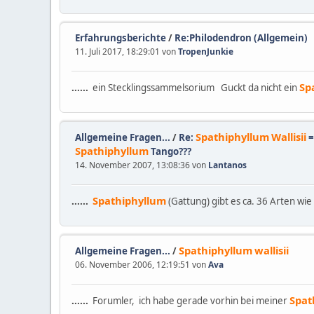
Erfahrungsberichte
/
Re:Philodendron (Allgemein)
11. Juli 2017, 18:29:01 von
TropenJunkie
Sp
......
ein Stecklingssammelsorium Guckt da nicht ein
Spathiphyllum
Wallisii
Allgemeine Fragen...
/
Re:
Spathiphyllum
Tango???
14. November 2007, 13:08:36 von
Lantanos
Spathiphyllum
......
(Gattung) gibt es ca. 36 Arten wie
Spathiphyllum
wallisii
Allgemeine Fragen...
/
06. November 2006, 12:19:51 von
Ava
Spat
......
Forumler, ich habe gerade vorhin bei meiner