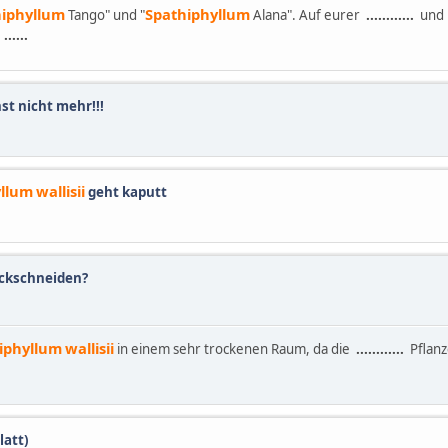
hiphyllum
Spathiphyllum
Tango" und "
Alana". Auf eurer
......
......
und i
e
......
t nicht mehr!!!
yllum
wallisii
geht kaputt
ckschneiden?
iphyllum
wallisii
in einem sehr trockenen Raum, da die
......
......
Pflanz
latt)