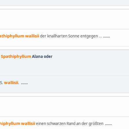
athiphyllum
wallisii
der knallharten Sonne entgegen ...
......
Spathiphyllum
=
Alana oder
wallisii
 S.
.
......
hiphyllum
wallisii
einen schwarzen Rand an der größten
......