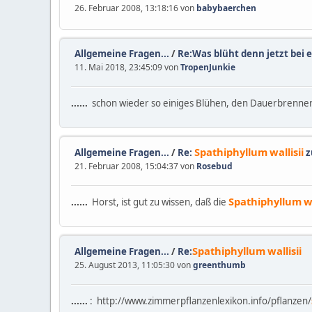
26. Februar 2008, 13:18:16 von
babybaerchen
Allgemeine Fragen...
/
Re:Was blüht denn jetzt bei 
11. Mai 2018, 23:45:09 von
TropenJunkie
......
schon wieder so einiges Blühen, den Dauerbrenne
Spathiphyllum
wallisii
Allgemeine Fragen...
/
Re:
z
21. Februar 2008, 15:04:37 von
Rosebud
Spathiphyllum
w
......
Horst, ist gut zu wissen, daß die
Spathiphyllum
wallisii
Allgemeine Fragen...
/
Re:
25. August 2013, 11:05:30 von
greenthumb
......
: http://www.zimmerpflanzenlexikon.info/pflanzen/