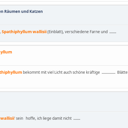
len Räumen und Katzen
Spathiphyllum
wallisii
,
(Einblatt), verschiedene Farne und
......
hyllum
thiphyllum
bekommt mit viel Licht auch schöne kräftige
......
......
Blätte
wallisii
' sein hoffe, ich liege damit nicht
......