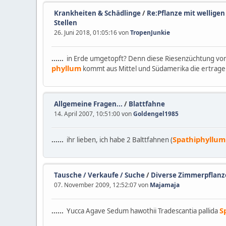
Krankheiten & Schädlinge
/
Re:Pflanze mit welligen
Stellen
26. Juni 2018, 01:05:16 von
TropenJunkie
......
in Erde umgetopft? Denn diese Riesenzüchtung vo
phyllum
kommt aus Mittel und Südamerika die ertrag
Allgemeine Fragen...
/
Blattfahne
14. April 2007, 10:51:00 von
Goldengel1985
Spathiphyllum
......
ihr lieben, ich habe 2 Balttfahnen (
Tausche / Verkaufe / Suche
/
Diverse Zimmerpflan
07. November 2009, 12:52:07 von
Majamaja
S
......
Yucca Agave Sedum hawothii Tradescantia pallida