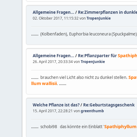
Allgemeine Fragen...
/
Re:Zimmerpflanzen in dunk
02. Oktober 2017, 11:15:32 von
TropenJunkie
......
(Kolbenfaden), Euphorbia leuconeura (Spuckpalme)
Spathip
Allgemeine Fragen...
/
Re:Pflanzparter für
26. April 2017, 20:33:34 von
TropenJunkie
Spa
......
brauchen viel Licht also nicht zu dunkel stellen.
llum
wallisii
.
......
Welche Pflanze ist das?
/
Re:Geburtstagsgeschenk
15. April 2017, 22:28:21 von
greenthumb
Spathiphyllum
......
schobi98 das könnte ein Einblatt '