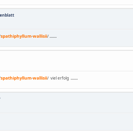
enblatt
spathiphyllum
wallisii
/
-
/
......
spathiphyllum
wallisii
/
-
/ viel erfolg
......
?