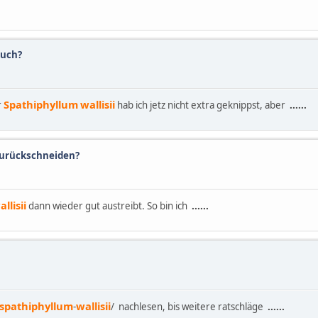
euch?
Spathiphyllum
wallisii
r
hab ich jetz nicht extra geknippst, aber
......
urückschneiden?
allisii
dann wieder gut austreibt. So bin ich
......
spathiphyllum
wallisii
-
/ nachlesen, bis weitere ratschläge
......