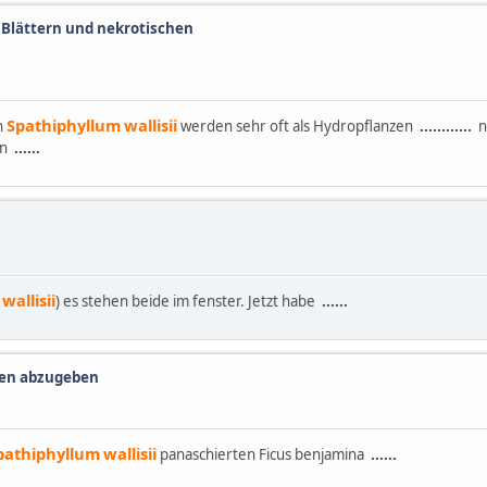
 Blättern und nekrotischen
Spathiphyllum
wallisii
n
werden sehr oft als Hydropflanzen
......
......
na
en
......
wallisii
) es stehen beide im fenster. Jetzt habe
......
zen abzugeben
pathiphyllum
wallisii
panaschierten Ficus benjamina
......