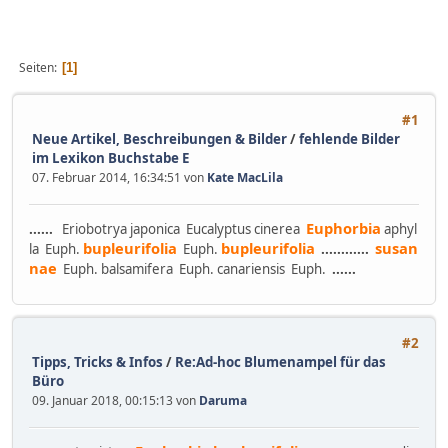
Seiten
1
#1
Neue Artikel, Beschreibungen & Bilder
/
fehlende Bilder
im Lexikon Buchstabe E
07. Februar 2014, 16:34:51 von
Kate MacLila
Euphorbia
......
Eriobotrya japonica Eucalyptus cinerea
aphyl
bupleurifolia
bupleurifolia
susan
la Euph.
Euph.
......
......
nae
Euph. balsamifera Euph. canariensis Euph.
......
#2
Tipps, Tricks & Infos
/
Re:Ad-hoc Blumenampel für das
Büro
09. Januar 2018, 00:15:13 von
Daruma