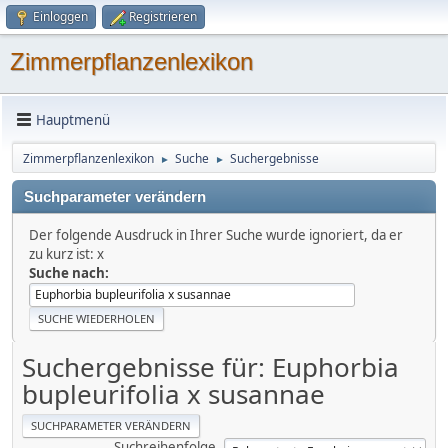
Einloggen
Registrieren
Zimmerpflanzenlexikon
Hauptmenü
Zimmerpflanzenlexikon
Suche
Suchergebnisse
►
►
Suchparameter verändern
Der folgende Ausdruck in Ihrer Suche wurde ignoriert, da er
zu kurz ist: x
Suche nach:
Suchergebnisse für: Euphorbia
bupleurifolia x susannae
SUCHPARAMETER VERÄNDERN
Suchreihenfolge