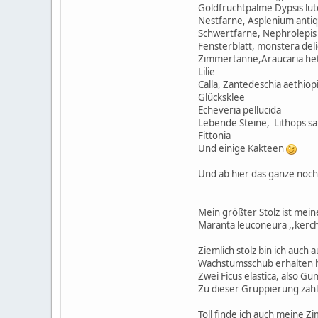
Goldfruchtpalme Dypsis lu
Nestfarne, Asplenium ant
Schwertfarne, Nephrolepis
Fensterblatt, monstera deli
Zimmertanne,Araucaria he
Lilie
Calla, Zantedeschia aethiop
Glücksklee
Echeveria pellucida
Lebende Steine, Lithops sal
Fittonia
Und einige Kakteen
Und ab hier das ganze noch
Mein größter Stolz ist mein
Maranta leuconeura ,,kerc
Ziemlich stolz bin ich auch
Wachstumsschub erhalten hat
Zwei Ficus elastica, also 
Zu dieser Gruppierung zähl
Toll finde ich auch meine Z