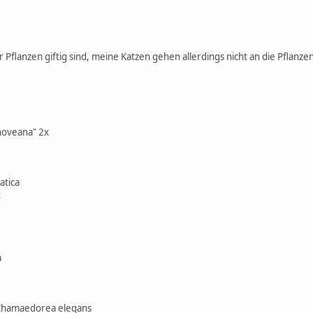
der Pflanzen giftig sind, meine Katzen gehen allerdings nicht an die Pflan
hoveana" 2x
atica
x
a
Chamaedorea elegans