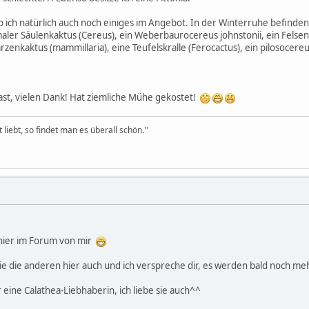
 ich natürlich auch noch einiges im Angebot. In der Winterruhe befinde
rmaler Säulenkaktus (Cereus), ein Weberbaurocereus johnstonii, ein Felse
arzenkaktus (mammillaria), eine Teufelskralle (Ferocactus), ein pilosocer
ast, vielen Dank! Hat ziemliche Mühe gekostet!
iebt, so findet man es überall schön.''
 hier im Forum von mir
ie die anderen hier auch und ich verspreche dir, es werden bald noch meh
r eine Calathea-Liebhaberin, ich liebe sie auch^^