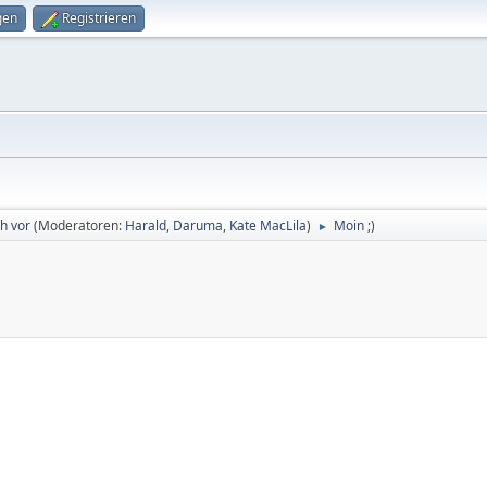
gen
Registrieren
ch vor
(Moderatoren:
Harald
,
Daruma
,
Kate MacLila
)
Moin ;)
►