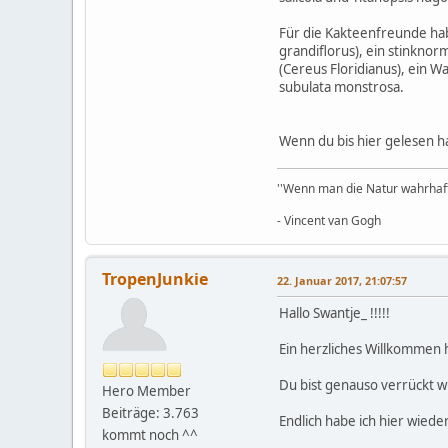
Für die Kakteenfreunde hab
grandiflorus), ein stinkno
(Cereus Floridianus), ein W
subulata monstrosa.
Wenn du bis hier gelesen h
''Wenn man die Natur wahrhaft l
- Vincent van Gogh
TropenJunkie
22. Januar 2017, 21:07:57
Hallo Swantje_ !!!!!
Ein herzliches Willkommen
Du bist genauso verrückt w
Hero Member
Beiträge: 3.763
Endlich habe ich hier wiede
kommt noch ^^