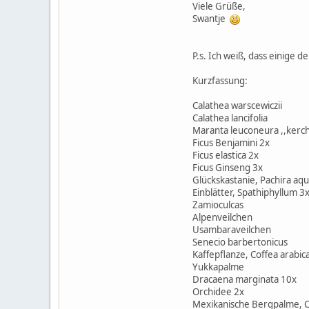
Viele Grüße,
Swantje
P.s. Ich weiß, dass einige 
Kurzfassung:
Calathea warscewiczii
Calathea lancifolia
Maranta leuconeura ,,kerc
Ficus Benjamini 2x
Ficus elastica 2x
Ficus Ginseng 3x
Glückskastanie, Pachira aqu
Einblätter, Spathiphyllum 3
Zamioculcas
Alpenveilchen
Usambaraveilchen
Senecio barbertonicus
Kaffepflanze, Coffea arabic
Yukkapalme
Dracaena marginata 10x
Orchidee 2x
Mexikanische Bergpalme, 