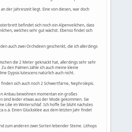
n der Jahreszeit liegt. Eine von diesen, war doch
sterbrett befindet sich noch ein Alpenveilchen, dass
eilchen, welches sehr gut wächst. Ebenso findet sich
urden auch zwei Orchideen geschenkt, die ich allerdings
ischen die 2 Meter geknackt hat, allerdings sehr sehr
. Zu den Palmen zähle ich auch meine kleine
e Dypsis lutescens natürlich auch nicht.
finden sich auch noch 2 Schwertfarne, Nephrolepis.
leren Anbau bewohnen momentan ein großes
en sind leider etwas aus der Mode gekommen. Sie
Lilie im Winterschlaf. Ich hoffe Sie blüht nächstes
ca o.ä. Einen Glücksklee aus dem letzten Jahr findet
 und zum anderen zwei Sorten lebender Steine. Lithops