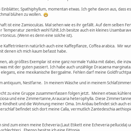
inblätter, Spathiphyllum, momentan etwas. Ich gehe davon aus, dass es a
chmal blühen zu wollen.
t ist eine Zamioculcas. Mal sehen wie es ihr gefällt. Auf dem selben Fen
her Temperatur ziemlich wohl fühlt.Ich besitze auch ein kleines Usambarav
rtonicus. (Wenn es denn eine solche ist).
rige Kaffetrinkerin natürlich auch eine Kaffepflanze, Coffea arabica. Mir w
mit denen ich mich kaum befasst habe.
men, als größtes Exemplar ist eine ganz normale Yukka mit dabei, die inzw
n was mit der guten passiert. Ich habe auch unzählige Dracaena marginata
legans, eine mexikanische Bergpalme. Fehlen darf meine Goldfruchtpalm
ium antiquum, Nestfarne. In meinem Wäsche und in meinem Schlafzimmer 
chlecht zu eine Gruppe zusammenfassen folgen jetzt. Meinen etwas küh
liciosa und eine Zimmertanne,Araucaria heterophylla. Diese Zimmertann
 Kindheit und die Wohnung meiner Oma. Im Anbau befindet sich auch eine 
erschlaf befindet sich dort meine Calla, vermutlich Zantedeschia aethiopi
 sind zum einen meine Echeveria (Laut Etikett eine Echeveria pellucida)
-schlechteri . Ebenso besitze ich eine Fittonia.