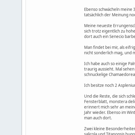
Ebenso schwächeln meine 3 E
tatsächlich der Meinung no
Meine neueste Errungenschaf
sich trotz eigentlich zu ho
dort auch ein Senecio barbe
Man findet bei mir, als eif
nicht sonderlich mag, und 
Ich habe auch so einige Pal
traurig aussieht. Mal sehe
schnuckelige Chamaedorea e
Ich besitze noch 2 Asplen
Und die Reste, die sich s
Fensterblatt, monstera de
erinnert mich sehr an meine
Jahr wieder. Ebenso im Wint
man auch dort.
Zwei kleine Besonderheiten
salicola und Titanopsis hugo