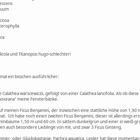
tescens
iquum
ciosa
terophylla
ica
icola und Titanopsis hugo-schlechteri
mal ein bisschen ausführlicher:
e Calathea warscewiczii, gefolgt von einer Calathea lancifolia. Als ob die
hoveana" meine Fensterbänke.
 auf meinen Ficus Benjamini, der inzwischen eine stattliche Höhe von 1,90
. Ich habe noch einen zweiten Ficus Benjamini, dieser ist allerdings ers
Gummibäume 1,50 m und 60 cm. In sattem dunkelgrün und einer in weiß-gr
en auch besondere Lieblinge von mir, und zwar 3 Ficus Ginseng.
immer- oder Glückskastanie, Pachira aquatica. Leider hat diese momentan