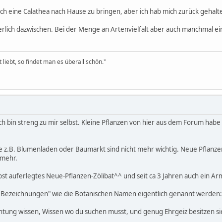
ch eine Calathea nach Hause zu bringen, aber ich hab mich zurück gehalte
herlich dazwischen. Bei der Menge an Artenvielfalt aber auch manchmal e
iebt, so findet man es überall schön.''
ich bin streng zu mir selbst. Kleine Pflanzen von hier aus dem Forum h
e z.B. Blumenladen oder Baumarkt sind nicht mehr wichtig. Neue Pflanzen
z mehr.
lbst auferlegtes Neue-Pflanzen-Zölibat^^ und seit ca 3 Jahren auch ein A
n Bezeichnungen" wie die Botanischen Namen eigentlich genannt werden:
htung wissen, Wissen wo du suchen musst, und genug Ehrgeiz besitzen s