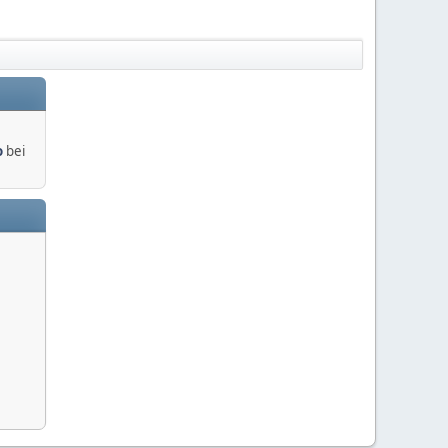
o
bei