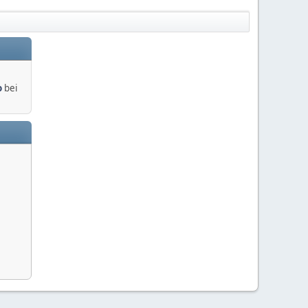
o
bei