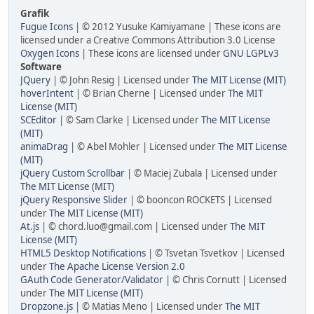
Grafik
Fugue Icons
| © 2012 Yusuke Kamiyamane | These icons are
licensed under a Creative Commons Attribution 3.0 License
Oxygen Icons
| These icons are licensed under
GNU LGPLv3
Software
JQuery
| © John Resig | Licensed under
The MIT License (MIT)
hoverIntent
| © Brian Cherne | Licensed under
The MIT
License (MIT)
SCEditor
| © Sam Clarke | Licensed under
The MIT License
(MIT)
animaDrag
| © Abel Mohler | Licensed under
The MIT License
(MIT)
jQuery Custom Scrollbar
| © Maciej Zubala | Licensed under
The MIT License (MIT)
jQuery Responsive Slider
| © booncon ROCKETS | Licensed
under
The MIT License (MIT)
At.js
| © chord.luo@gmail.com | Licensed under
The MIT
License (MIT)
HTML5 Desktop Notifications
| © Tsvetan Tsvetkov | Licensed
under
The Apache License Version 2.0
GAuth Code Generator/Validator
| © Chris Cornutt | Licensed
under
The MIT License (MIT)
Dropzone.js
| © Matias Meno | Licensed under
The MIT