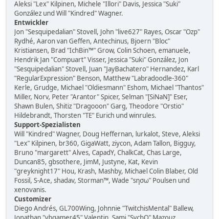
Aleksi "Lex" Kilpinen, Michele "Illori" Davis, Jessica "Suki"
González und Will "Kindred" Wagner.
Entwickler
Jon "Sesquipedalian" Stovell, John "live627" Rayes, Oscar "Ozp"
Rydhé, Aaron van Geffen, Antechinus, Bjoern "Bloc"
Kristiansen, Brad "IchBin™" Grow, Colin Schoen, emanuele,
Hendrik Jan "Compuart" Visser, Jessica "Suki" González, Jon
"Sesquipedalian" Stovell, Juan "JayBachatero" Hernandez, Karl
"RegularExpression" Benson, Matthew "Labradoodle-360"
Kerle, Grudge, Michael "Oldiesmann" Eshom, Michael "Thantos"
Miller, Norv, Peter "Arantor" Spicer, Selman "[SiNaN]" Eser,
Shawn Bulen, Shitiz "Dragooon" Garg, Theodore "Orstio"
Hildebrandt, Thorsten "TE" Eurich und winrules.
Support-Spezialisten
Will "Kindred" Wagner, Doug Heffernan, lurkalot, Steve, Aleksi
"Lex" Kilpinen, br360, GigaWatt, ziycon, Adam Tallon, Bigguy,
Bruno "margarett" Alves, CapadY, ChalkCat, Chas Large,
Duncan85, gbsothere, JimM, Justyne, Kat, Kevin
"greyknight17" Hou, Krash, Mashby, Michael Colin Blaber, Old
Fossil, S-Ace, shadav, Storman™, Wade "sησω" Poulsen und
xenovanis.
Customizer
Diego Andrés, GL700Wing, Johnnie "TwitchisMental" Ballew,
Jonathan "vbgamer45" Valentin, Sami "SychO" Mazouz,