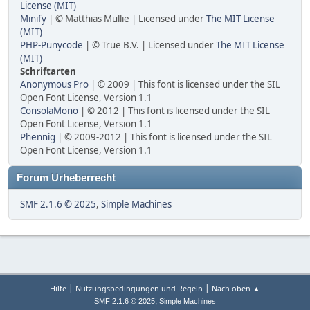
License (MIT)
Minify
| © Matthias Mullie | Licensed under
The MIT License
(MIT)
PHP-Punycode
| © True B.V. | Licensed under
The MIT License
(MIT)
Schriftarten
Anonymous Pro
| © 2009 | This font is licensed under the SIL
Open Font License, Version 1.1
ConsolaMono
| © 2012 | This font is licensed under the SIL
Open Font License, Version 1.1
Phennig
| © 2009-2012 | This font is licensed under the SIL
Open Font License, Version 1.1
Forum Urheberrecht
SMF 2.1.6 © 2025
,
Simple Machines
|
|
Hilfe
Nutzungsbedingungen und Regeln
Nach oben ▲
,
SMF 2.1.6 © 2025
Simple Machines