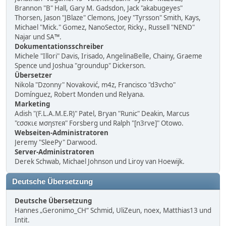
Brannon "B" Hall, Gary M. Gadsdon, Jack "akabugeyes"
Thorsen, Jason "JBlaze" Clemons, Joey "Tyrsson" Smith, Kays,
Michael "Mick." Gomez, NanoSector, Ricky., Russell "NEND"
Najar und SA™.
Dokumentationsschreiber
Michele "Illori" Davis, Irisado, AngelinaBelle, Chainy, Graeme
Spence und Joshua "groundup" Dickerson.
Übersetzer
Nikola "Dzonny" Novaković, m4z, Francisco "d3vcho"
Domínguez, Robert Monden und Relyana.
Marketing
Adish "(F.L.A.M.E.R)" Patel, Bryan "Runic" Deakin, Marcus
"cσσкιє мσηѕтєя" Forsberg und Ralph "[n3rve]" Otowo.
Webseiten-Administratoren
Jeremy "SleePy" Darwood.
Server-Administratoren
Derek Schwab, Michael Johnson und Liroy van Hoewijk.
Deutsche Übersetzung
Deutsche Übersetzung
Hannes „Geronimo_CH“ Schmid, UliZeun, noex, Matthias13 und
Intit.