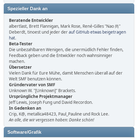
Spezieller Dank an
Beratende Entwickler
albertlast, Brett Flannigan, Mark Rose, René-Gilles "Nao 尚"
Deberdt, tinoest und jeder der
auf GitHub etwas beigetragen
hat
.
Beta-Tester
Die unbezahlbaren Wenigen, die unermüdlich Fehler finden,
Feedback geben und die Entwickler noch wahnsinniger
machen.
Übersetzer
Vielen Dank für Eure Mühe, damit Menschen überall auf der
Welt SMF benutzen können.
Gründervater von SMF
Unknown W. "[Unknown]" Brackets.
Ursprüngliche Projektmanager
Jeff Lewis, Joseph Fung und David Recordon.
In Gedenken an
Crip, K@, metallica48423, Paul_Pauline und Rock Lee.
An alle, die wir vergessen haben: Danke schön!
Software/Grafik