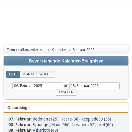
Zimmerpflanzenlexikon
Kalender
Februar 2025
►
►
Bevorstehende Kalender-Ereignisse
LISTE
MONAT
WOCHE
an
Geburtstage
07. Februar
:
Redmen (125)
,
Haera (38)
,
xexplode89 (36)
08. Februar
:
Schuggel
,
Mädel666
,
Lieschen (67)
,
axel (60)
09. Februar
:
Askarloth (48)